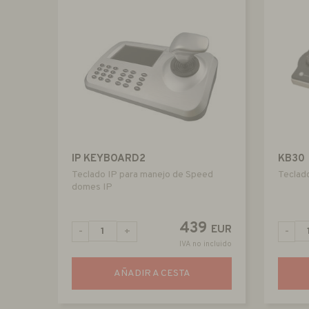
IP KEYBOARD2
KB30
Teclado IP para manejo de Speed
Teclad
domes IP
439
EUR
-
+
-
IVA no incluido
AÑADIR A CESTA