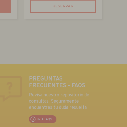
RESERVAR
PREGUNTAS
FRECUENTES - FAQS
Revisa nuestro repositorio de
consultas. Seguramente
encuentres tu duda resuelta
IR A FAQS