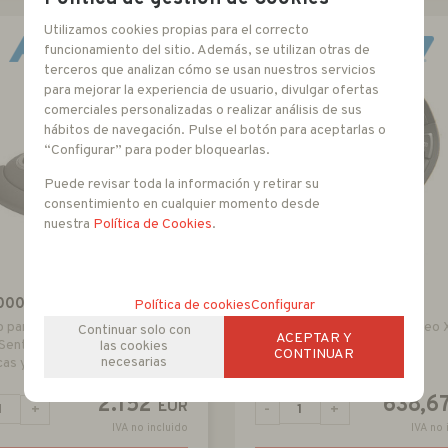
Utilizamos cookies propias para el correcto
funcionamiento del sitio. Además, se utilizan otras de
terceros que analizan cómo se usan nuestros servicios
para mejorar la experiencia de usuario, divulgar ofertas
comerciales personalizadas o realizar análisis de sus
hábitos de navegación. Pulse el botón para aceptarlas o
“Configurar” para poder bloquearlas.
Puede revisar toda la información y retirar su
consentimiento en cualquier momento desde
nuestra
Política de Cookies
.
000
3DX-600-3DMOUSE
Política de cookies
Configurar
o para VideoXpert, Endura y
Joystick 3D Mouse para Video 
Continuar solo con
ACEPTAR Y
 Sentry, con Joystick, teclas
las cookies
CONTINUAR
necesarias
cas y Jog-Shuttle
2.152
638,6
EUR
+
-
+
IVA no incluido
IVA no 