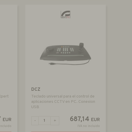
DCZ
Xpert
Teclado universal para el control de
aplicaciones CCTV en PC. Conexion
USB
7
687,14
EUR
EUR
-
+
incluido
IVA no incluido