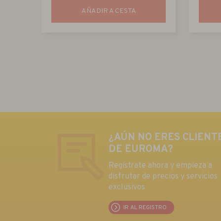
AÑADIR A CESTA
¿AÚN NO ERES CLIENT
DE EUROMA?
Regístrate ahora y empieza a
disfrutar de precios y servicios
exclusivos
IR AL REGISTRO