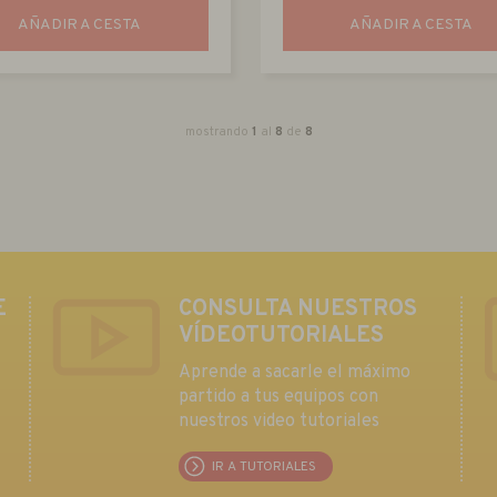
AÑADIR A CESTA
AÑADIR A CESTA
mostrando
1
al
8
de
8
E
CONSULTA NUESTROS
VÍDEOTUTORIALES
Aprende a sacarle el máximo
partido a tus equipos con
nuestros video tutoriales
IR A TUTORIALES