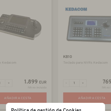
KB10
o Kedacom
Teclado para NVRs Kedacom
1.899
76
EUR
+
-
+
IVA no incluido
IVA no 
AÑADIR A CESTA
AÑADIR A CESTA
Política de gestión de Cookies