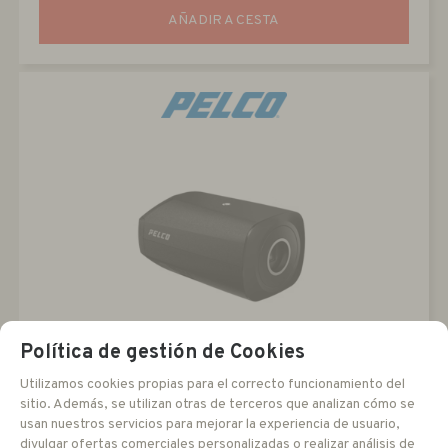
AÑADIR A CESTA
Política de gestión de Cookies
SRXE4P-8-IBX-1
Camara Tipo BOX Enhanced 4P de 8 MPX. con SUREVISION
Utilizamos cookies propias para el correcto funcionamiento del
sitio. Además, se utilizan otras de terceros que analizan cómo se
usan nuestros servicios para mejorar la experiencia de usuario,
divulgar ofertas comerciales personalizadas o realizar análisis de