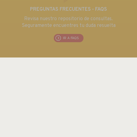
PREGUNTAS FRECUENTES - FAQS
Revisa nuestro repositorio de consultas.
Seguramente encuentres tu duda resuelta
IR A FAQS
EUROMA TELECOM S.L.
C/ Emilia 55 · CIF: B80763352
Tel.: +34 915 711 304 / Fax: + 34 915 706 809
Email:
euroma@euroma.es