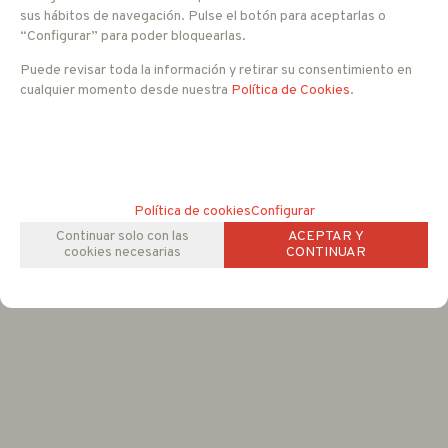
sus hábitos de navegación. Pulse el botón para aceptarlas o
-
+
2,91%
“Configurar” para poder bloquearlas.
PVPR sin IVA:
787,95 EUR
765
EUR
Puede revisar toda la información y retirar su consentimiento en
IVA no incluido
cualquier momento desde nuestra
Política de Cookies
.
RESERVAR
mostrando
1
al
3
de
3
Política de cookies
Configurar
Continuar solo con las
ACEPTAR Y
cookies necesarias
CONTINUAR