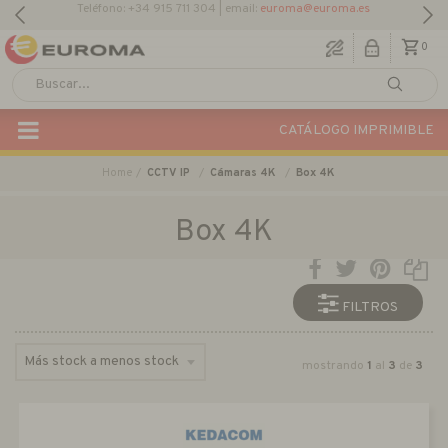
0
CATÁLOGO IMPRIMIBLE
Home
CCTV IP
Cámaras 4K
Box 4K
Box 4K
FILTROS
mostrando
1
al
3
de
3