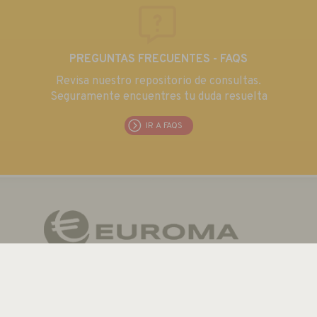
PREGUNTAS FRECUENTES - FAQS
Revisa nuestro repositorio de consultas.
Seguramente encuentres tu duda resuelta
IR A FAQS
EUROMA TELECOM S.L.
C/ Emilia 55 · CIF: B80763352
Tel.: +34 915 711 304 / Fax: + 34 915 706 809