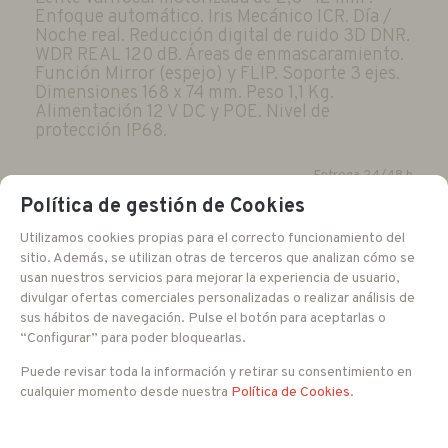
Enfoque automático. Iris Mecánico ICR. Día /
Noche real. Reducción digital de ruido 3D DNR.
WDR REAL 120 dB. Áreas de enmascaramiento.
Función Mirror (espejo) y FLIP. Soporte 3 ejes.
Dimensiones 168 x 74 mm. Peso 1,1 Kg.
Alimentación 12 V DC y POE. Nivel de
protección IP68.
Entrega 24/48 h
Política de gestión de Cookies
1.579
EUR
Utilizamos cookies propias para el correcto funcionamiento del
sitio. Además, se utilizan otras de terceros que analizan cómo se
usan nuestros servicios para mejorar la experiencia de usuario,
IVA no incluido
divulgar ofertas comerciales personalizadas o realizar análisis de
Con impuestos tendría un IVA del 21 %
sus hábitos de navegación. Pulse el botón para aceptarlas o
“Configurar” para poder bloquearlas.
-
+
Puede revisar toda la información y retirar su consentimiento en
AÑADIR A CESTA
cualquier momento desde nuestra
Política de Cookies
.
unidades