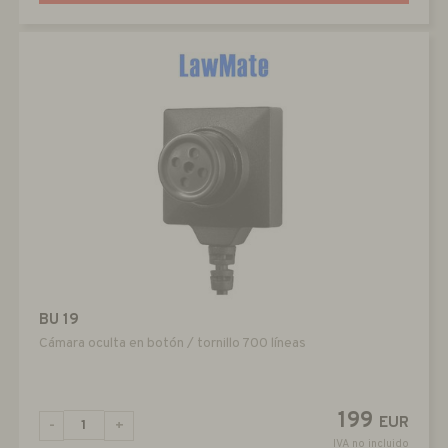
BU 19
Cámara oculta en botón / tornillo 700 líneas
199
EUR
-
+
IVA no incluido