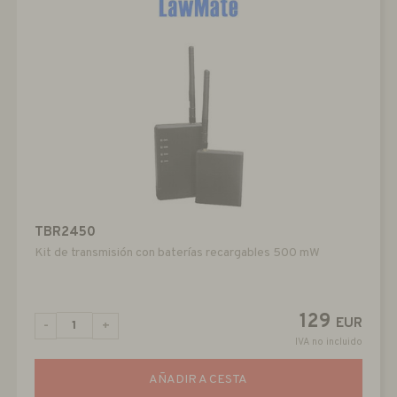
TBR2450
Kit de transmisión con baterías recargables 500 mW
129
EUR
-
+
IVA no incluido
AÑADIR A CESTA