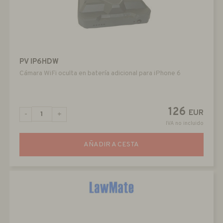
PV IP6HDW
Cámara WiFi oculta en batería adicional para iPhone 6
126
EUR
-
+
IVA no incluido
AÑADIR A CESTA