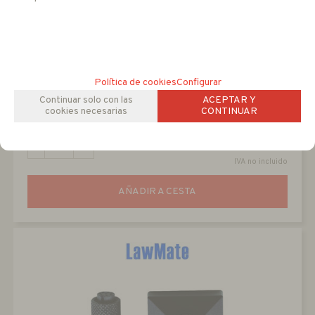
PV TM10FHD
Política de cookies
Configurar
Cámara oculta en estación meteorológica 1080P 4 mm
Continuar solo con las
ACEPTAR Y
ranura para SD
cookies necesarias
CONTINUAR
324
EUR
-
+
IVA no incluido
AÑADIR A CESTA