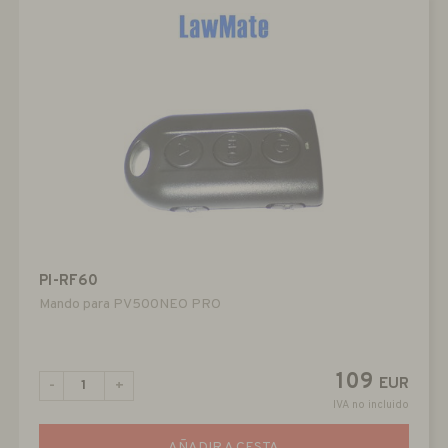
PI-RF60
Mando para PV500NEO PRO
109
EUR
-
+
IVA no incluido
AÑADIR A CESTA