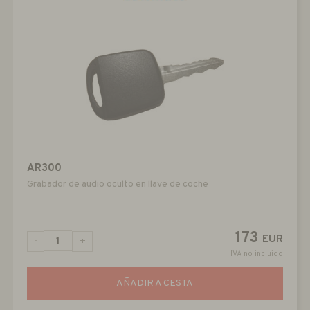
AR300
Grabador de audio oculto en llave de coche
173
EUR
-
+
IVA no incluido
AÑADIR A CESTA