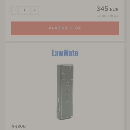
345
EUR
-
+
IVA no incluido
AÑADIR A CESTA
AR200