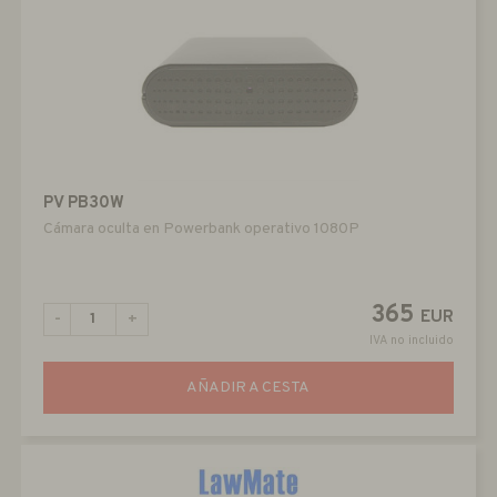
PV PB30W
Cámara oculta en Powerbank operativo 1080P
365
EUR
-
+
IVA no incluido
AÑADIR A CESTA