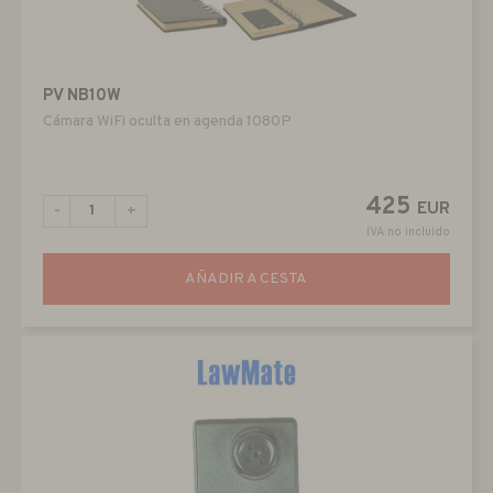
PV NB10W
Cámara WiFi oculta en agenda 1080P
425
EUR
-
+
IVA no incluido
AÑADIR A CESTA