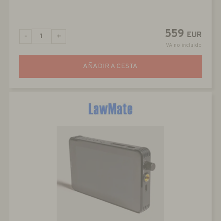
559
EUR
-
+
IVA no incluido
AÑADIR A CESTA