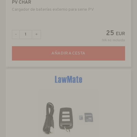
PV CHAR
Cargador de baterías externo para serie PV
25
EUR
-
+
IVA no incluido
AÑADIR A CESTA