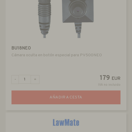
BU18NEO
Cámara oculta en botón especial para PV500NEO
179
EUR
-
+
IVA no incluido
AÑADIR A CESTA