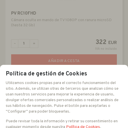
PV RC10FHD
Cámara oculta en mando de TV 1080P con ranura microSD
(hasta 32 Gb)
322
EUR
-
+
IVA no incluido
AÑADIR A CESTA
Política de gestión de Cookies
Utilizamos cookies propias para el correcto funcionamiento del
sitio. Además, se utilizan otras de terceros que analizan cómo se
usan nuestros servicios para mejorar la experiencia de usuario,
divulgar ofertas comerciales personalizadas o realizar análisis de
sus hábitos de navegación. Pulse el botón para aceptarlas o
“Configurar” para poder bloquearlas.
Puede revisar toda la información y retirar su consentimiento en
cualquier momento desde nuestra
Política de Cookies
.