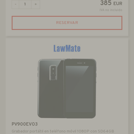
385
EUR
-
+
IVA no incluido
RESERVAR
PV900EVO3
Grabador portátil en teléfono móvil 1080P con SD64GB