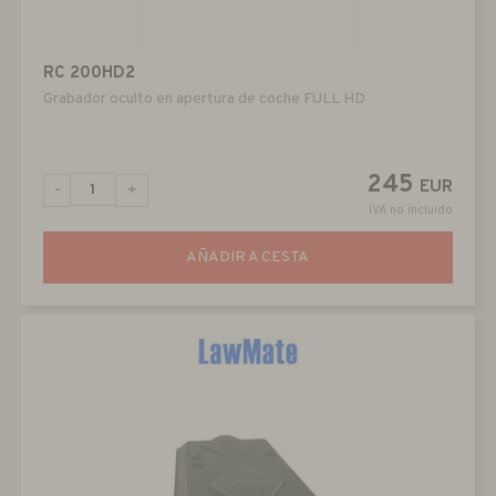
RC 200HD2
Grabador oculto en apertura de coche FULL HD
245
EUR
-
+
IVA no incluido
AÑADIR A CESTA