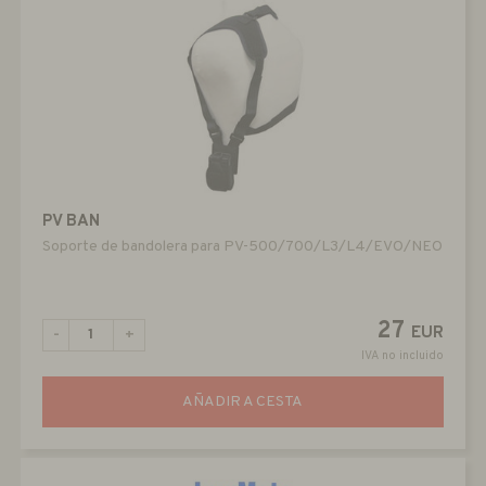
PV BAN
Soporte de bandolera para PV-500/700/L3/L4/EVO/NEO
27
EUR
-
+
IVA no incluido
AÑADIR A CESTA