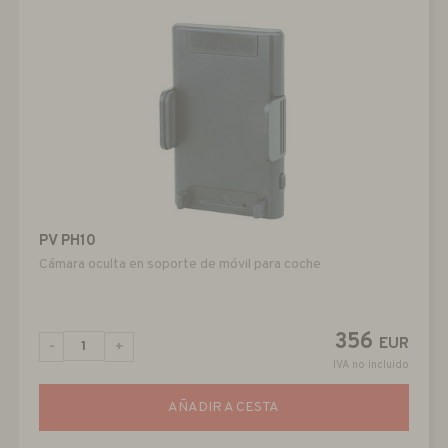
PV PH10
Cámara oculta en soporte de móvil para coche
356
EUR
-
+
IVA no incluido
AÑADIR A CESTA