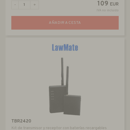
109
EUR
-
+
IVA no incluido
AÑADIR A CESTA
TBR2420
Kit de transmisor y receptor con baterías recargables