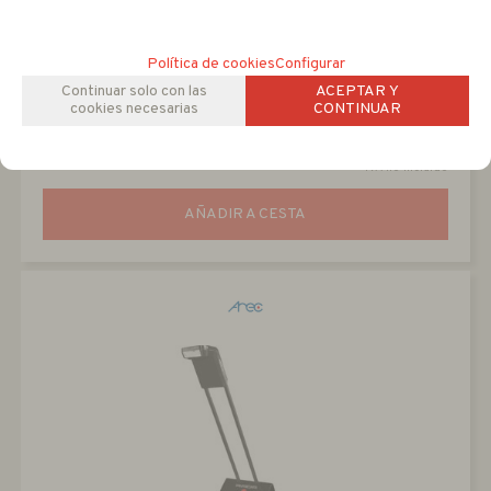
BRIDGE A-BRO1
Conversor de ordenador a estación de Video Streaming
Política de cookies
Configurar
Continuar solo con las
ACEPTAR Y
cookies necesarias
CONTINUAR
205
EUR
-
+
IVA no incluido
AÑADIR A CESTA