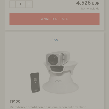
4.526
EUR
-
+
IVA no incluido
AÑADIR A CESTA
TP100
Micrófono portátil con posicional y con autotracking