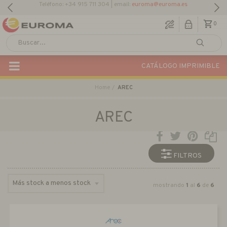
Descargar Catálogo Actual
0
CATÁLOGO IMPRIMIBLE
Home
AREC
AREC
FILTROS
mostrando
1
al
6
de
6