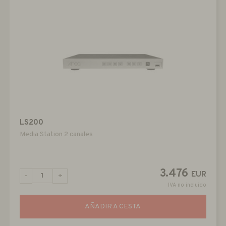
LS200
Media Station 2 canales
3.476
EUR
-
+
IVA no incluido
AÑADIR A CESTA