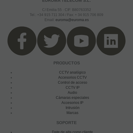
EUROMA TELECOM S.L.
C/ Emilia 55 · CIF: B80763352
Tel.: +34 915 711 304 / Fax: + 34 915 706 809
Email:
euroma@euroma.es
PRODUCTOS
CCTV analógico
Accesorios CCTV
Control de acceso
CCTV IP
Audio
Cámaras especiales
Accesorios IP
Intrusión
Marcas
SOPORTE
Date de alta como cliente