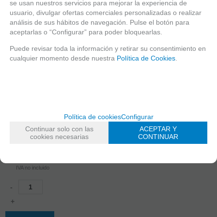
se usan nuestros servicios para mejorar la experiencia de
usuario, divulgar ofertas comerciales personalizadas o realizar
análisis de sus hábitos de navegación. Pulse el botón para
aceptarlas o “Configurar” para poder bloquearlas.
Puede revisar toda la información y retirar su consentimiento en
cualquier momento desde nuestra
Política de Cookies
.
STEADYEYE
Política de cookies
Configurar
ESTABILIZADOR
DE SEÑAL DE
Continuar solo con las
ACEPTAR Y
VIDEO
cookies necesarias
CONTINUAR
284
EUR
IVA no incluido
-
+