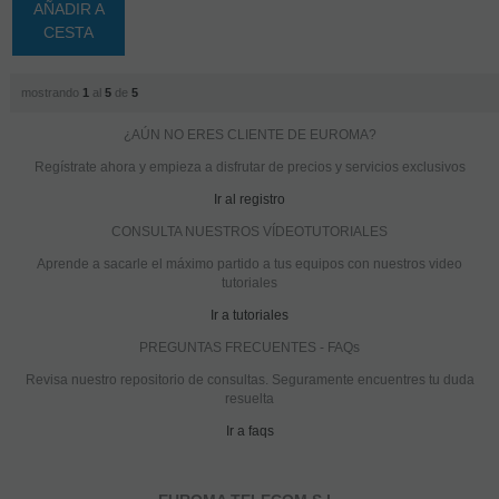
AÑADIR A
CESTA
mostrando
1
al
5
de
5
¿AÚN NO ERES CLIENTE DE EUROMA?
Regístrate ahora y empieza a disfrutar de precios y servicios exclusivos
Ir al registro
CONSULTA NUESTROS VÍDEOTUTORIALES
Aprende a sacarle el máximo partido a tus equipos con nuestros video
tutoriales
Ir a tutoriales
PREGUNTAS FRECUENTES - FAQs
Revisa nuestro repositorio de consultas. Seguramente encuentres tu duda
resuelta
Ir a faqs