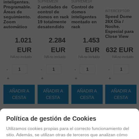
inteligentes.
SUPREME2R
SUPREME1R
Programable.
2 unidades de
Control de
INTERCEPTOR
Áreas de
control de
domos
Speed Dome
seguimiento.
domos en rack
inteligentes
26X Día /
Zoom
19 totalmente
montado en
Noche.
automático
desatendido
rack
Especial para
Close View
1.021
2.284
1.453
EUR
EUR
EUR
632
EUR
IVA no incluido
IVA no incluido
IVA no incluido
IVA no incluido
-
-
-
-
+
+
+
+
AÑADIR A
AÑADIR A
AÑADIR A
AÑADIR A
CESTA
CESTA
CESTA
CESTA
Política de gestión de Cookies
Utilizamos cookies propias para el correcto funcionamiento del
sitio. Además, se utilizan otras de terceros que analizan cómo