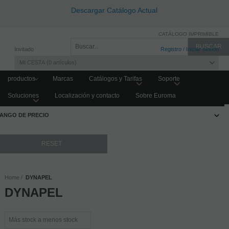
Descargar Catálogo Actual
CATÁLOGO IMPRIMIBLE
Invitado
Registro
/
Iniciar sesión
MI CESTA
0
artículos
productos
Marcas
Catálogos y Tarifas
Soporte
Soluciones
Localización y contacto
Sobre Euroma
FILTRAR PRODUCTOS
ANGO DE PRECIO
Home
DYNAPEL
DYNAPEL