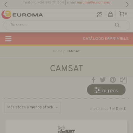
Teléfono: +34 915 711 304 | email:
euroma@euroma.es
0
CATÁLOGO IMPRIMIBLE
Home
CAMSAT
CAMSAT
FILTROS
mostrando
1
al
2
de
2