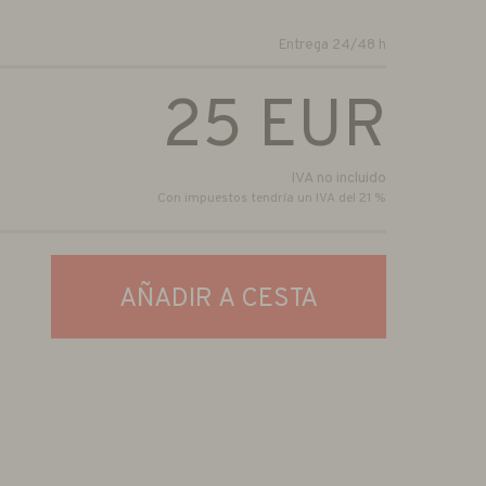
Entrega 24/48 h
25
EUR
IVA no incluido
Con impuestos tendría un IVA del 21 %
AÑADIR A CESTA