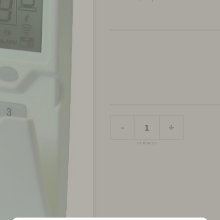
-
+
unidades