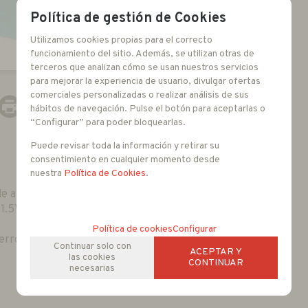
Política de gestión de Cookies
Utilizamos cookies propias para el correcto
funcionamiento del sitio. Además, se utilizan otras de
terceros que analizan cómo se usan nuestros servicios
para mejorar la experiencia de usuario, divulgar ofertas
comerciales personalizadas o realizar análisis de sus
hábitos de navegación. Pulse el botón para aceptarlas o
“Configurar” para poder bloquearlas.
Puede revisar toda la información y retirar su
consentimiento en cualquier momento desde
nuestra
Política de Cookies
.
l de alarmas de la serie X-ALARM de Camtronics
1.5V*4j
Política de cookies
Configurar
 erronea
Continuar solo con
ACEPTAR Y
las cookies
CONTINUAR
necesarias