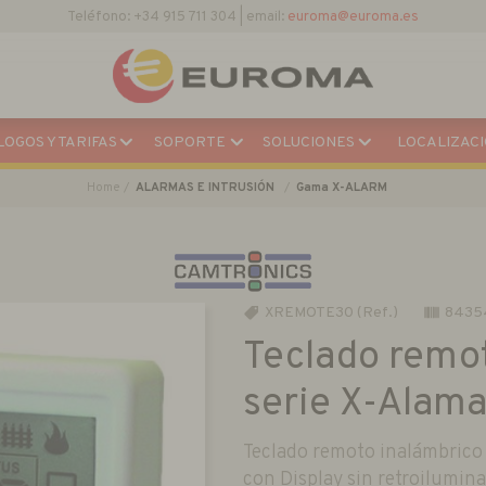
Descargar Catálogo Actual
OGOS Y TARIFAS
SOPORTE
SOLUCIONES
LOCALIZACI
Home
ALARMAS E INTRUSIÓN
Gama X-ALARM
XREMOTE30 (Ref.)
8435
Teclado remot
serie X-Alama
Teclado remoto inalámbrico 
con Display sin retroilumin