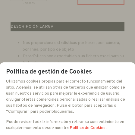
unidades
DESCRIPCIÓN LARGA
Nos proporciona estadísticas por horas, por cámara,
por linea, por tipo de objeto
Estadísticas son exportables a un fichero excel para su
tratamiento posterior
Rastrea y determina de forma rápida y precisa la
Política de gestión de Cookies
cantidad de personas / automóviles en el campo de
Utilizamos cookies propias para el correcto funcionamiento del
visión de la cámara
sitio. Además, se utilizan otras de terceros que analizan cómo se
Detecte y active en tiempo real la alerta para la
usan nuestros servicios para mejorar la experiencia de usuario,
persona / vehículo que se mueve en la dirección
divulgar ofertas comerciales personalizadas o realizar análisis de
incorrecta, una persona que cae o se agacha
sus hábitos de navegación. Pulse el botón para aceptarlas o
Funciona con todas las cámaras IP y muchas
“Configurar” para poder bloquearlas.
plataformas de gestión de video, Elomina la becesidad
Puede revisar toda la información y retirar su consentimiento en
de cámaras especiales
cualquier momento desde nuestra
Política de Cookies
.
Totalmente escalable desde el pequeño negocio a