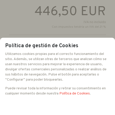
446,50
EUR
IVA no incluido
Con impuestos tendría un IVA del 21 %
-
+
Política de gestión de Cookies
AÑADIR A CESTA
unidades
Utilizamos cookies propias para el correcto funcionamiento del
sitio. Además, se utilizan otras de terceros que analizan cómo se
usan nuestros servicios para mejorar la experiencia de usuario,
divulgar ofertas comerciales personalizadas o realizar análisis de
FAMILIAS RELACIONADAS
sus hábitos de navegación. Pulse el botón para aceptarlas o
CCTV IP
Codificación y Decodificación de Video
“Configurar” para poder bloquearlas.
Puede revisar toda la información y retirar su consentimiento en
cualquier momento desde nuestra
Política de Cookies
.