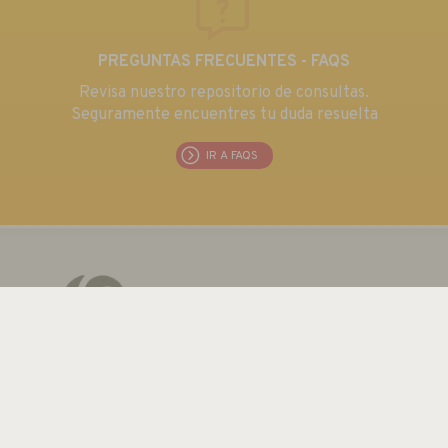
PREGUNTAS FRECUENTES - FAQS
Revisa nuestro repositorio de consultas.
Seguramente encuentres tu duda resuelta
IR A FAQS
EUROMA TELECOM S.L.
C/ Emilia 55 · CIF: B80763352
Tel.: +34 915 711 304 / Fax: + 34 915 706 809
Email:
euroma@euroma.es