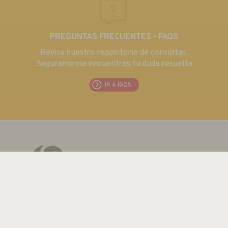
PREGUNTAS FRECUENTES - FAQS
Revisa nuestro repositorio de consultas.
Seguramente encuentres tu duda resuelta
IR A FAQS
EUROMA TELECOM S.L.
C/ Emilia 55 · CIF: B80763352
Tel.: +34 915 711 304 / Fax: + 34 915 706 809
Email:
euroma@euroma.es