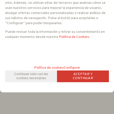
sitio. Además, se utilizan otras de terceros que analizan cómo se
usan nuestros servicios para mejorar la experiencia de usuario,
2.395
EUR
divulgar ofertas comerciales personalizadas o realizar análisis de
sus hábitos de navegación. Pulse el botón para aceptarlas o
“Configurar” para poder bloquearlas.
IVA no incluido
Con impuestos tendría un IVA del 21 %
Puede revisar toda la información y retirar su consentimiento en
cualquier momento desde nuestra
Política de Cookies
.
-
+
AÑADIR A CESTA
unidades
Política de cookies
Configurar
FAMILIAS RELACIONADAS
Continuar solo con las
ACEPTAR Y
CCTV IP
Motorizadas FULL HD IP
cookies necesarias
CONTINUAR