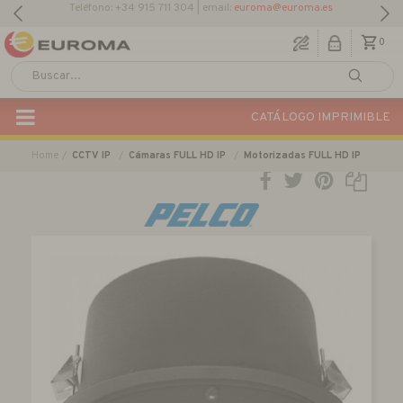
Teléfono: +34 915 711 304 | email:
euroma@euroma.es
0
CATÁLOGO IMPRIMIBLE
Home
CCTV IP
Cámaras FULL HD IP
Motorizadas FULL HD IP