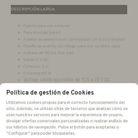
DESCRIPCIÓN LARGA
Fuente para uso exterior.
Para montaje pared.
Fuente de alimentacion conmutada ( sin trasformador)
Diseño de puerta con rebaje para que no entre agua
Entrada de 90 V a 264 V AC
Salida 12 V DC
Consumo 5 A.
Potencia 60 W
Voltaje salida ajustable de 11,5 a 15 V DC
Fusible PTC rearmable por canal.
Política de gestión de Cookies
Leds indicadores por canal.
Salidas inferiores con proteccion humedad. (
Utilizamos cookies propias para el correcto funcionamiento del
prensa estopas)
sitio. Además, se utilizan otras de terceros que analizan cómo se
Protegida sobrecargas.
usan nuestros servicios para mejorar la experiencia de usuario,
Proteccion contra cortocircuitos.
divulgar ofertas comerciales personalizadas o realizar análisis de
Bajo rizado de señal de salida
sus hábitos de navegación. Pulse el botón para aceptarlas o
“Configurar” para poder bloquearlas.
Temperatura de uso -30º C a + 45 º C