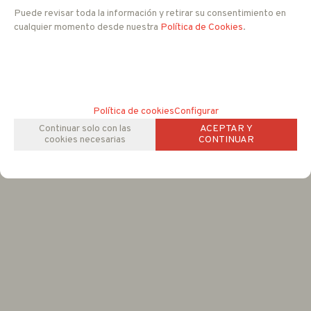
Peso : 2,2 Kg.
Puede revisar toda la información y retirar su consentimiento en
Dimensiones: 274 X 302 X 92 mm.
cualquier momento desde nuestra
Política de Cookies
.
FAMILIAS RELACIONADAS
ACCESORIOS IP Y CCTV
Fuentes de Alimentación
Política de cookies
Configurar
Continuar solo con las
ACEPTAR Y
cookies necesarias
CONTINUAR