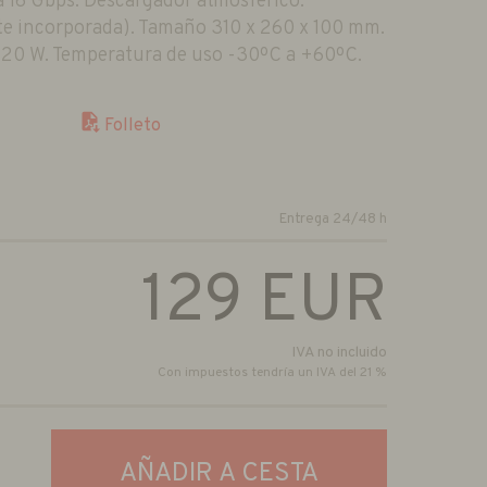
 16 Gbps. Descargador atmosférico.
te incorporada). Tamaño 310 x 260 x 100 mm.
120 W. Temperatura de uso -30ºC a +60ºC.
Folleto
Entrega 24/48 h
129
EUR
IVA no incluido
Con impuestos tendría un IVA del 21 %
AÑADIR A CESTA