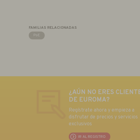
FAMILIAS RELACIONADAS
PoE
¿AÚN NO ERES CLIENT
DE EUROMA?
Regístrate ahora y empieza a
disfrutar de precios y servicios
exclusivos
IR AL REGISTRO