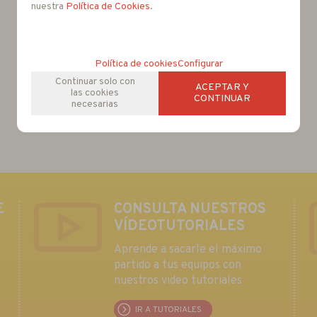
unidades
nuestra
Política de Cookies
.
Política de cookies
Configurar
Continuar solo con
ACEPTAR Y
las cookies
CONTINUAR
necesarias
E
CONSULTA NUESTROS
VÍDEOTUTORIALES
Aprende a sacarle el máximo
partido a tus equipos con
nuestros video tutoriales
IR A TUTORIALES