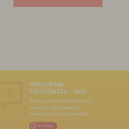
PREGUNTAS
FRECUENTES - FAQS
Revisa nuestro repositorio de
consultas. Seguramente
encuentres tu duda resuelta
IR A FAQS