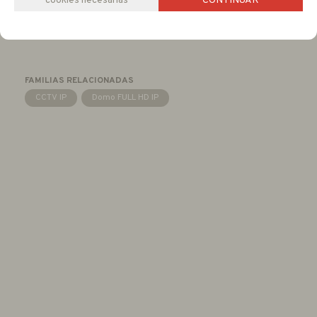
cookies necesarias
CONTINUAR
-
+
RESERVAR
unidades
FAMILIAS RELACIONADAS
CCTV IP
Domo FULL HD IP