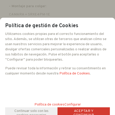
- Montaje para colgar:
CAMARA + SRXE4PM-1E
Política de gestión de Cookies
Utilizamos cookies propias para el correcto funcionamiento del
Montaje encastrar
Folleto
sitio. Además, se utilizan otras de terceros que analizan cómo se
usan nuestros servicios para mejorar la experiencia de usuario,
Montaje pared
Manual instalacion
divulgar ofertas comerciales personalizadas o realizar análisis de
Montaje superficie
Manual
sus hábitos de navegación. Pulse el botón para aceptarlas o
“Configurar” para poder bloquearlas.
Puede revisar toda la información y retirar su consentimiento en
cualquier momento desde nuestra
Política de Cookies
.
840,38
EUR
IVA no incluido
Con impuestos tendría un IVA del 21 %
Política de cookies
Configurar
Continuar solo con las
ACEPTAR Y