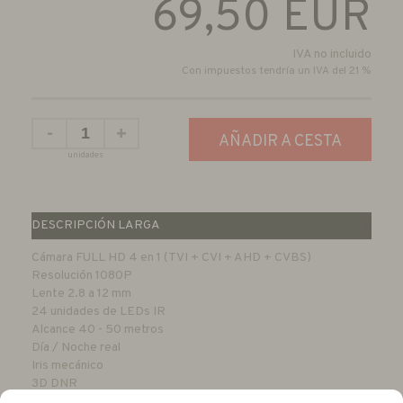
69,50
EUR
IVA no incluido
Con impuestos tendría un IVA del 21 %
-
+
AÑADIR A CESTA
unidades
DESCRIPCIÓN LARGA
Cámara FULL HD 4 en 1 (TVI + CVI + AHD + CVBS)
Resolución 1080P
Lente 2.8 a 12 mm
24 unidades de LEDs IR
Alcance 40 - 50 metros
Día / Noche real
Iris mecánico
3D DNR
WDR digital