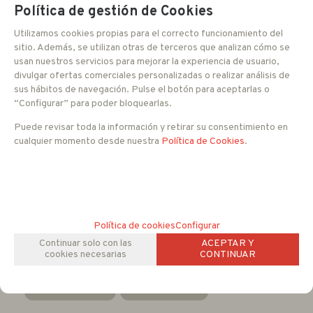
Política de gestión de Cookies
Sensor
CMOS 1/3" FH8536
Utilizamos cookies propias para el correcto funcionamiento del
Lente
2.8 a 12 mm
sitio. Además, se utilizan otras de terceros que analizan cómo se
Sensibilidad
0 Lux IR ON
usan nuestros servicios para mejorar la experiencia de usuario,
Número de LEDs
24 unidades
divulgar ofertas comerciales personalizadas o realizar análisis de
Alcance
40 - 50 metros
sus hábitos de navegación. Pulse el botón para aceptarlas o
Resolución
1080P
“Configurar” para poder bloquearlas.
Relación S/R
Más de 50 dB
Alimentación
12 V DC
Puede revisar toda la información y retirar su consentimiento en
Consumo
500 mA
cualquier momento desde nuestra
Política de Cookies
.
Dimensiones
219 x 70 x 70 mm
Peso
1300 g
Temperatura de uso
-10ºC a +50ºC
Política de cookies
Configurar
DESCARGAS RELACIONADAS
Continuar solo con las
ACEPTAR Y
Folleto.pdf (434.41 Kb)
cookies necesarias
CONTINUAR
FAMILIAS RELACIONADAS
CCTV ANALOGICO
Tubulares Full HD