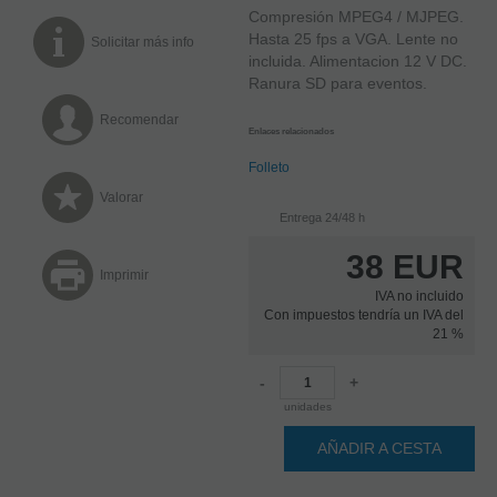
Compresión MPEG4 / MJPEG.
Hasta 25 fps a VGA. Lente no
Solicitar más info
incluida. Alimentacion 12 V DC.
Ranura SD para eventos.
Recomendar
Enlaces relacionados
Folleto
Valorar
Entrega 24/48 h
38
EUR
Imprimir
IVA no incluido
Con impuestos tendría un IVA del
21 %
-
+
unidades
AÑADIR A CESTA