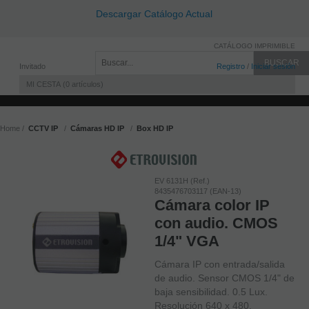
Descargar Catálogo Actual
CATÁLOGO IMPRIMIBLE
Invitado
Registro
/
Iniciar sesión
MI CESTA
0
artículos
Home
CCTV IP
Cámaras HD IP
Box HD IP
EV 6131H (Ref.)
8435476703117 (EAN-13)
Cámara color IP
con audio. CMOS
1/4" VGA
Cámara IP con entrada/salida
de audio. Sensor CMOS 1/4" de
baja sensibilidad. 0.5 Lux.
Resolución 640 x 480.