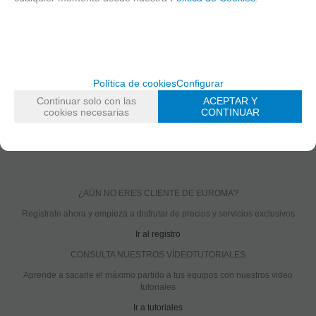
Soporta DDNS
Vídeo motion configurable
Detección de pérdida de red, alimentación o vídeo.
Envío a FTP o email
Software de grabación gratuito
Política de cookies
Configurar
MARCA
ETROVISION
Continuar solo con las
ACEPTAR Y
cookies necesarias
CONTINUAR
FAMILIAS RELACIONADAS
CCTV IP
Box HD IP
¿AÚN NO ERES CLIENTE DE EUROMA?
Regístrate ahora y empieza a disfrutar de precios y servicios exclusivos
Ir al registro
CONSULTA NUESTROS VÍDEOTUTORIALES
Aprende a sacarle el máximo partido a tus equipos con nuestros video
tutoriales
Ir a tutoriales