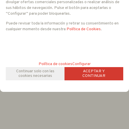
divulgar ofertas comerciales personalizadas o realizar análisis de
WDR
Sí
sus hábitos de navegación. Pulse el botón para aceptarlas o
Alimentación
12 V DC
“Configurar” para poder bloquearlas.
Consumo
800 mA
Puede revisar toda la información y retirar su consentimiento en
Dimensiones
109 x 142 x 233 mm
cualquier momento desde nuestra
Política de Cookies
.
Peso
1.100 g.
Temperatura de uso
-10ºC a +50ºC
FAMILIAS RELACIONADAS
CCTV ANALOGICO
Cámaras HD SDI
Política de cookies
Configurar
Continuar solo con las
ACEPTAR Y
cookies necesarias
CONTINUAR