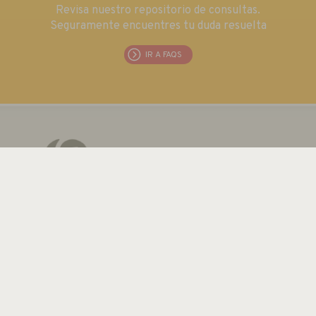
Revisa nuestro repositorio de consultas.
Seguramente encuentres tu duda resuelta
IR A FAQS
EUROMA TELECOM S.L.
C/ Emilia 55 · CIF: B80763352
Tel.: +34 915 711 304 / Fax: + 34 915 706 809
Email:
euroma@euroma.es