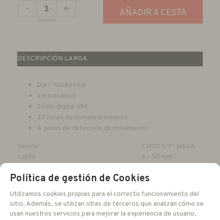
-
+
AÑADIR A CESTA
unidades
DESCRIPCIÓN LARGA
Día / Noche real
Iris mecánico
Zoom digital X96
32 zonas de enmascaramiento
4 zonas de detección de movimiento
Sensor
CMOS 1/3" MEGA
Lente
6 - 50 mm
Sensibilidad
0 Lux IR ON
Política de gestión de Cookies
DNR
3D
OSD
Sí
Utilizamos cookies propias para el correcto funcionamiento del
Número de LEDs
54 unidades
sitio. Además, se utilizan otras de terceros que analizan cómo se
Distancia
45 - 55 metros
usan nuestros servicios para mejorar la experiencia de usuario,
Resolución
1080p