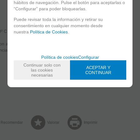
hábitos de navegación. Pulse el botón para aceptarlas o
“Configurar” para poder bloquearlas.
Puede revisar toda la información y retirar su
consentimiento en cualquier momento desde
º C a + 70 º C
nuestra
Política de Cookies
.
ion apertura de puertas.
ncias.
Política de cookies
Configurar
Continuar solo con
ACEPTAR Y
las cookies
CONTINUAR
necesarias
Recomendar
Valorar
Imprimir