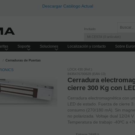
Descargar Catálogo Actual
Invitado
MI CESTA
0
artículos
rifas
Soporte
Soluciones
Localización y contacto
Sobre Euro
Cerraduras de Puertas
LOCK 430 (Ref.)
8435476700628 (EAN-13)
Cerradura electromag
cierre 300 Kg con LE
Cerradura electromagnética con un
LED de estado. Fuerza de cierre 3.
consumo (270/180 mA). Sin magneti
no polarizada. Voltaje dual 12/24
Temperatura de trabajo -40ºC a +70
Entrega 24/48 h