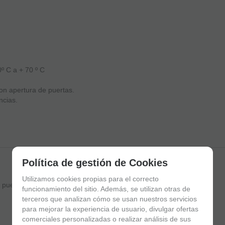
º C a + 70 º C
ion apertura de puertas.
ncias.
Política de gestión de Cookies
Utilizamos cookies propias para el correcto
 puerta
funcionamiento del sitio. Además, se utilizan otras de
terceros que analizan cómo se usan nuestros servicios
para mejorar la experiencia de usuario, divulgar ofertas
comerciales personalizadas o realizar análisis de sus