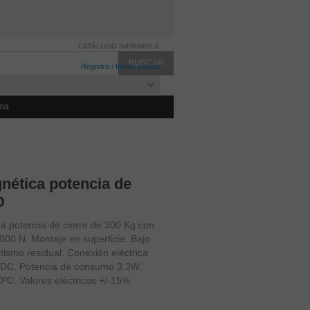
CATÁLOGO IMPRIMIBLE
Registro
/
Iniciar sesión
ma
nética potencia de
D
a potencia de cierre de 300 Kg con
000 N. Montaje en superficie. Bajo
smo residual. Conexión eléctrica
 V DC. Potencia de consumo 3.3W.
ºC. Valores eléctricos +/-15%