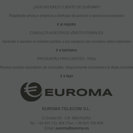
¿AÚN NO ERES CLIENTE DE EUROMA?
Regístrate ahora y empieza a disfrutar de precios y servicios exclusivos
Ir al registro
CONSULTA NUESTROS VÍDEOTUTORIALES
Aprende a sacarle el máximo partido a tus equipos con nuestros video tutoriales
Ir a tutoriales
PREGUNTAS FRECUENTES - FAQs
Revisa nuestro repositorio de consultas. Seguramente encuentres tu duda resuelt
Ir a faqs
EUROMA TELECOM S.L.
C/ Emilia 55 · CIF: B80763352
Tel.: +34 915 711 304 / Fax: + 34 915 706 809
Email:
euroma@euroma.es