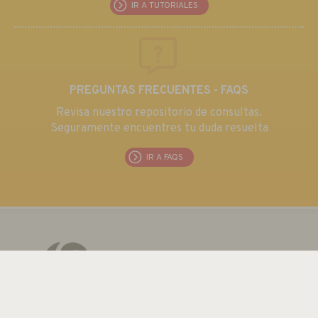
IR A TUTORIALES
PREGUNTAS FRECUENTES - FAQS
Revisa nuestro repositorio de consultas.
Seguramente encuentres tu duda resuelta
IR A FAQS
EUROMA TELECOM S.L.