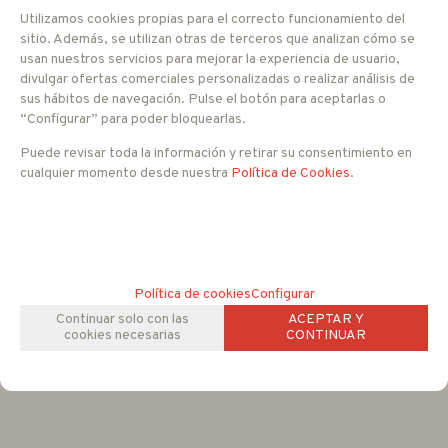
Lente
2.8 a 12 mm
Utilizamos cookies propias para el correcto funcionamiento del
Sensibilidad
0.01 Lux / F1.2
sitio. Además, se utilizan otras de terceros que analizan cómo se
DNR
2D / 3D
usan nuestros servicios para mejorar la experiencia de usuario,
Número de LEDs
36 unidades
divulgar ofertas comerciales personalizadas o realizar análisis de
sus hábitos de navegación. Pulse el botón para aceptarlas o
Alcance
25 - 35 metros
“Configurar” para poder bloquearlas.
Resolución
1080p
Relación S/R
Más de 50 dB
Puede revisar toda la información y retirar su consentimiento en
WDR
Digital
cualquier momento desde nuestra
Política de Cookies
.
Alimentación
12 V DC
Consumo
350 mA
Dimensiones
133 x 144.8 x 101.6
Peso
550 g
Temperatura de uso
-10ºC a +55ºC
Política de cookies
Configurar
Continuar solo con las
ACEPTAR Y
cookies necesarias
CONTINUAR
FAMILIAS RELACIONADAS
CCTV ANALOGICO
Domo FULL HD