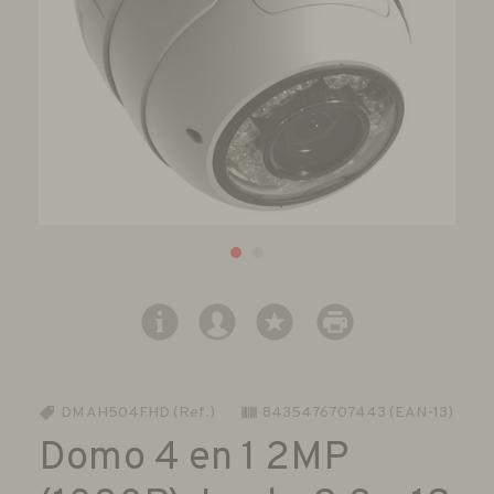
DM AH504FHD (Ref.)
8435476707443 (EAN-13)
Domo 4 en 1 2MP