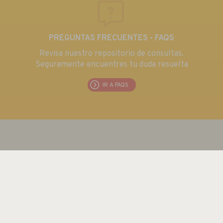
PREGUNTAS FRECUENTES - FAQS
Revisa nuestro repositorio de consultas.
Seguramente encuentres tu duda resuelta
IR A FAQS
EUROMA TELECOM S.L.
C/ Emilia 55 · CIF: B80763352
Tel.: +34 915 711 304 / Fax: + 34 915 706 809
Email:
euroma@euroma.es