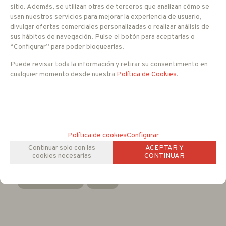
Zonas de enmascaramiento
sitio. Además, se utilizan otras de terceros que analizan cómo se
Detección de movimiento
usan nuestros servicios para mejorar la experiencia de usuario,
divulgar ofertas comerciales personalizadas o realizar análisis de
Sensor
CMOS 1/3" 2.1 Mpx Exmor Sony
sus hábitos de navegación. Pulse el botón para aceptarlas o
Lente
3.5 a 16 mm
“Configurar” para poder bloquearlas.
Sensibilidad
0.1 Lux
DNR
3D
Puede revisar toda la información y retirar su consentimiento en
OSD
Sí
cualquier momento desde nuestra
Política de Cookies
.
Resolución
1080p
Relación S/R
Más de 50 dB
Alimentación
12 V DC
Consumo
220 mA
Dimensiones
136 x 95 mm
Política de cookies
Configurar
Temperatura de uso
-10ºC a +50ºC
Continuar solo con las
ACEPTAR Y
cookies necesarias
CONTINUAR
FAMILIAS RELACIONADAS
CCTV ANALOGICO
Domo