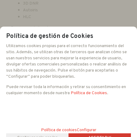
3D DNR
Autoiris
HLC
Funciones inteligentes
Política de gestión de Cookies
Detección de movimiento
Utilizamos cookies propias para el correcto funcionamiento del
Tampering
sitio. Además, se utilizan otras de terceros que analizan cómo se
Perímetro
usan nuestros servicios para mejorar la experiencia de usuario,
Invasión perimetral
divulgar ofertas comerciales personalizadas o realizar análisis de
Abandono del perímetro
sus hábitos de navegación. Pulse el botón para aceptarlas o
“Configurar” para poder bloquearlas.
Iluminadores de alta eficiencia
Puede revisar toda la información y retirar su consentimiento en
Alcance 15 metros
cualquier momento desde nuestra
Política de Cookies
.
Smart IR
Características
SD hasta 256 Gb
Audio bidireccional
Política de cookies
Configurar
Micrófono instalado