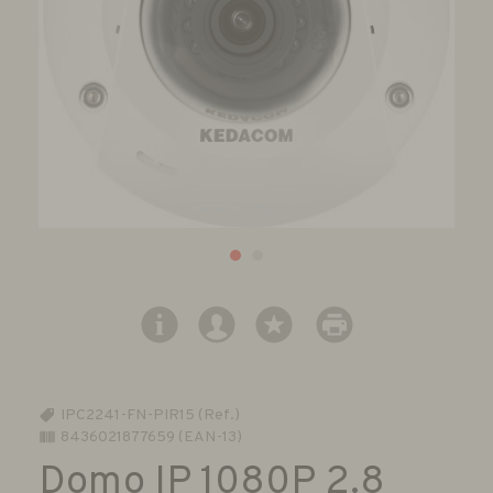
IPC2241-FN-PIR15 (Ref.)
8436021877659 (EAN-13)
Domo IP 1080P 2.8