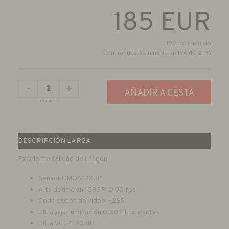
185
EUR
IVA no incluido
Con impuestos tendría un IVA del 21 %
-
+
AÑADIR A CESTA
unidades
DESCRIPCIÓN LARGA
Excelente calidad de imagen
Sensor CMOS 1/2.8”
Alta definición 1080P @ 30 fps
Codificación de vídeo H265
Ultrabaja iluminación 0.002 Lux a color
Ultra WDR 120 dB