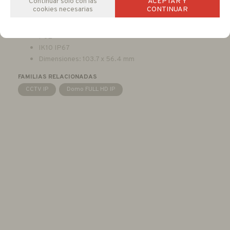
Continuar solo con las
ACEPTAR Y
Dual Stream
cookies necesarias
CONTINUAR
Antiniebla digital
EN50155
PoE
IK10 IP67
Dimensiones: 103.7 x 56.4 mm
FAMILIAS RELACIONADAS
CCTV IP
Domo FULL HD IP