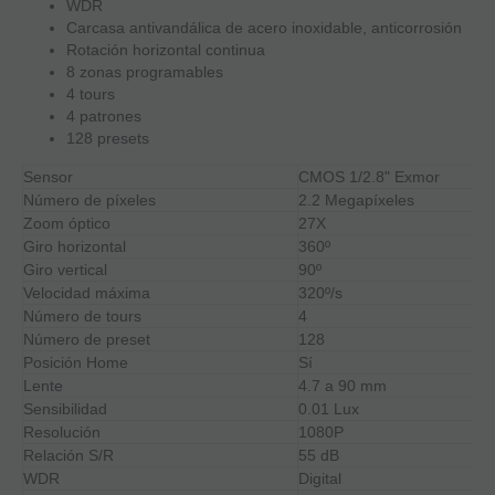
WDR
Carcasa antivandálica de acero inoxidable, anticorrosión
Rotación horizontal continua
8 zonas programables
4 tours
4 patrones
128 presets
Sensor
CMOS 1/2.8" Exmor
Número de píxeles
2.2 Megapíxeles
Zoom óptico
27X
Giro horizontal
360º
Giro vertical
90º
Velocidad máxima
320º/s
Número de tours
4
Número de preset
128
Posición Home
Sí
Lente
4.7 a 90 mm
Sensibilidad
0.01 Lux
Resolución
1080P
Relación S/R
55 dB
WDR
Digital