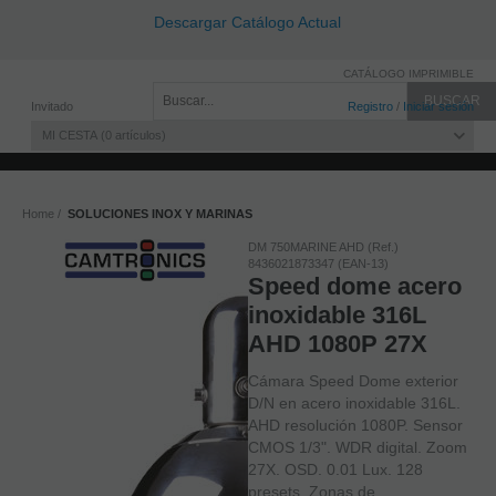
Descargar Catálogo Actual
CATÁLOGO IMPRIMIBLE
Invitado
Registro
/
Iniciar sesión
MI CESTA
0
artículos
Home
SOLUCIONES INOX Y MARINAS
DM 750MARINE AHD (Ref.)
8436021873347 (EAN-13)
Speed dome acero
inoxidable 316L
AHD 1080P 27X
Cámara Speed Dome exterior
D/N en acero inoxidable 316L.
AHD resolución 1080P. Sensor
CMOS 1/3". WDR digital. Zoom
27X. OSD. 0.01 Lux. 128
presets. Zonas de