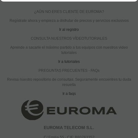
¿AÚN NO ERES CLIENTE DE EUROMA?
Regístrate ahora y empieza a disfrutar de precios y servicios exclusivos
Ir al registro
CONSULTA NUESTROS VÍDEOTUTORIALES
Aprende a sacarle el máximo partido a tus equipos con nuestros video
tutoriales
Ir a tutoriales
PREGUNTAS FRECUENTES - FAQs
Revisa nuestro repositorio de consultas. Seguramente encuentres tu duda
resuelta
Ir a faqs
EUROMA TELECOM S.L.
C/ Emilia 55 · CIF: B80763352