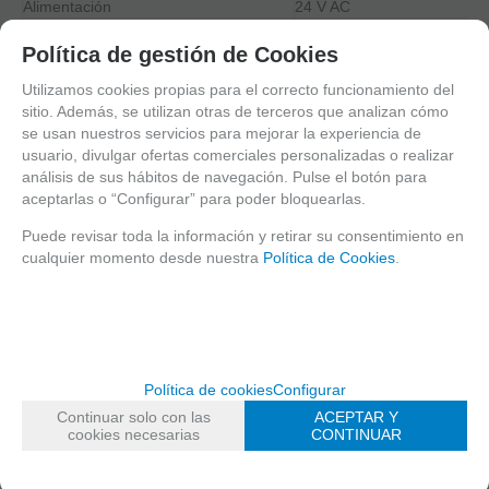
Alimentación
24 V AC
Consumo
50 W
Política de gestión de Cookies
Dimensiones
292 x 215 mm
Temperatura de uso
-40ºC a +60ºC
Utilizamos cookies propias para el correcto funcionamiento del
sitio. Además, se utilizan otras de terceros que analizan cómo
se usan nuestros servicios para mejorar la experiencia de
ENLACES RELACIONADOS
usuario, divulgar ofertas comerciales personalizadas o realizar
Folleto
análisis de sus hábitos de navegación. Pulse el botón para
aceptarlas o “Configurar” para poder bloquearlas.
MARCA
CAMTRONICS
Puede revisar toda la información y retirar su consentimiento en
FAMILIAS RELACIONADAS
cualquier momento desde nuestra
Política de Cookies
.
SOLUCIONES INOX Y MARINAS
Solicitar más info
Recomendar
Política de cookies
Configurar
Continuar solo con las
ACEPTAR Y
Imprimir
cookies necesarias
CONTINUAR
Valorar