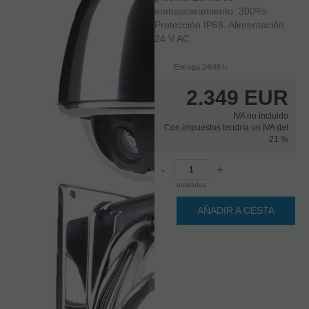
enmascaramiento. 300º/s.
Protección IP68. Alimentación
24 V AC
Entrega 24/48 h
2.349
EUR
IVA no incluido
Con impuestos tendría un IVA del
21 %
-
+
unidades
AÑADIR A CESTA