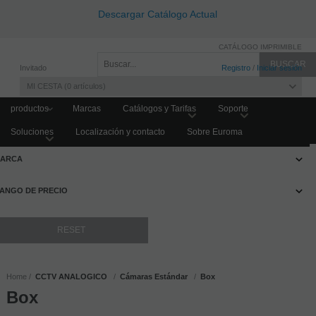
Descargar Catálogo Actual
CATÁLOGO IMPRIMIBLE
Invitado
Registro
/
Iniciar sesión
MI CESTA
0
artículos
productos
Marcas
Catálogos y Tarifas
Soporte
Soluciones
Localización y contacto
Sobre Euroma
FILTRAR PRODUCTOS
ARCA
ANGO DE PRECIO
Home
CCTV ANALOGICO
Cámaras Estándar
Box
Box