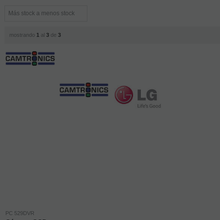
mostrando
1
al
3
de
3
PC 529DVR