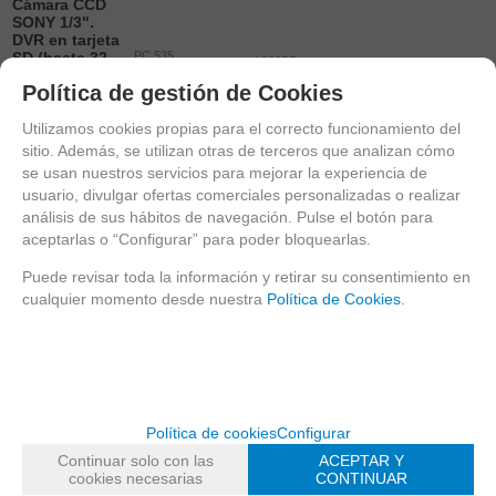
Cámara CCD
SONY 1/3".
DVR en tarjeta
SD (hasta 32
PC 535
L332BP
GB). 540 L.
Cámara color
Camara BOX
Política de gestión de Cookies
D/N.
530 lineas
analogica de
650 lineas
Utilizamos cookies propias para el correcto funcionamiento del
125
EUR
42
EUR
sitio. Además, se utilizan otras de terceros que analizan cómo
169
EUR
IVA no incluido
IVA no incluido
se usan nuestros servicios para mejorar la experiencia de
IVA no incluido
usuario, divulgar ofertas comerciales personalizadas o realizar
-
-
análisis de sus hábitos de navegación. Pulse el botón para
-
aceptarlas o “Configurar” para poder bloquearlas.
+
+
+
Puede revisar toda la información y retirar su consentimiento en
AÑADIR A
AÑADIR A
cualquier momento desde nuestra
Política de Cookies
.
CESTA
CESTA
RESERVAR
mostrando
1
al
3
de
3
¿AÚN NO ERES CLIENTE DE EUROMA?
Política de cookies
Configurar
Regístrate ahora y empieza a disfrutar de precios y servicios exclusivos
Continuar solo con las
ACEPTAR Y
Ir al registro
cookies necesarias
CONTINUAR