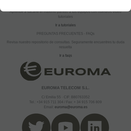
CONSULTA NUESTROS VÍDEOTUTORIALES
Aprende a sacarle el máximo partido a tus equipos con nuestros video
tutoriales
Ir a tutoriales
PREGUNTAS FRECUENTES - FAQs
Revisa nuestro repositorio de consultas. Seguramente encuentres tu duda
resuelta
Ir a faqs
EUROMA TELECOM S.L.
C/ Emilia 55 · CIF: B80763352
Tel.: +34 915 711 304 / Fax: + 34 915 706 809
Email:
euroma@euroma.es