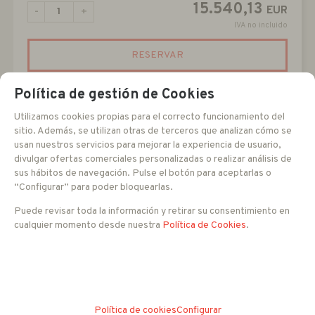
15.540,13
EUR
-
+
IVA no incluido
RESERVAR
Política de gestión de Cookies
Utilizamos cookies propias para el correcto funcionamiento del
sitio. Además, se utilizan otras de terceros que analizan cómo se
usan nuestros servicios para mejorar la experiencia de usuario,
divulgar ofertas comerciales personalizadas o realizar análisis de
sus hábitos de navegación. Pulse el botón para aceptarlas o
“Configurar” para poder bloquearlas.
Puede revisar toda la información y retirar su consentimiento en
cualquier momento desde nuestra
Política de Cookies
.
EXTE2-QF18-E0A00
Política de cookies
Configurar
Cámara térmica IP ATEX. Lente 18 mm resolución QVGA