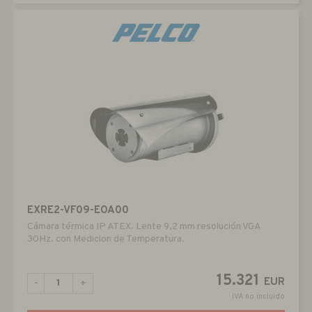
EXRE2-VF09-EOA00
Cámara térmica IP ATEX. Lente 9,2 mm resolución VGA
30Hz. con Medicion de Temperatura.
15.321
EUR
-
+
IVA no incluido