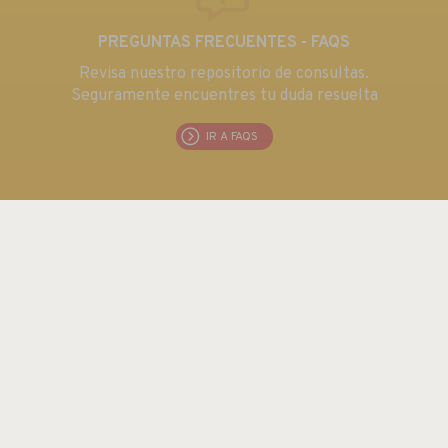
PREGUNTAS FRECUENTES - FAQS
Revisa nuestro repositorio de consultas.
Seguramente encuentres tu duda resuelta
IR A FAQS
EUROMA TELECOM S.L.
C/ Emilia 55 · CIF: B80763352
Tel.: +34 915 711 304 / Fax: + 34 915 706 809
Email:
euroma@euroma.es