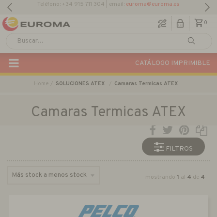
Descargar Catálogo Actual
0
CATÁLOGO IMPRIMIBLE
Home
SOLUCIONES ATEX
Camaras Termicas ATEX
Camaras Termicas ATEX
FILTROS
mostrando
1
al
4
de
4