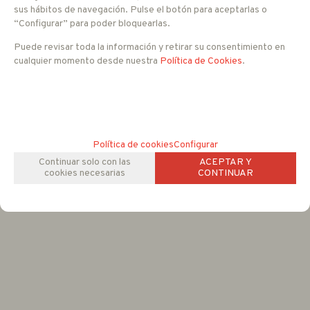
Con impuestos tendría un IVA del 21 %
sus hábitos de navegación. Pulse el botón para aceptarlas o
“Configurar” para poder bloquearlas.
-
+
Puede revisar toda la información y retirar su consentimiento en
RESERVAR
cualquier momento desde nuestra
Política de Cookies
.
unidades
FAMILIAS RELACIONADAS
Camaras IP ATEX
Política de cookies
Configurar
Continuar solo con las
ACEPTAR Y
cookies necesarias
CONTINUAR