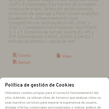
de video. Tasa de Imágenes por Segundo hasta
30IPS. Estabilizador Electrónico de la Imagen.
Analisis de Video: Detección de Movimiento,
Detección de Sabotaje y Pelco Smart Analytics
basado en IA. Almacenamiento local
(compatible con tarjetas Micro SD, SDHC y
SDXC). Compatible con Protocolo Onvif Perfil
S, G y T. Conexion de red por puerto RJ-45 y
SFP. Alimentación 24VAC, 12VDC ó 24VDC.1
entrada de alarma y 1 salida de relé.
Folleto
Video
Manual
Política de gestión de Cookies
6.594,80
EUR
Utilizamos cookies propias para el correcto funcionamiento del
sitio. Además, se utilizan otras de terceros que analizan cómo se
usan nuestros servicios para mejorar la experiencia de usuario,
IVA no incluido
divulgar ofertas comerciales personalizadas o realizar análisis de