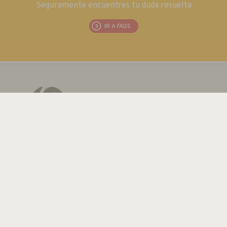
Seguramente encuentres tu duda resuelta
IR A FAQS
EUROMA TELECOM S.L.
C/ Emilia 55 · CIF: B80763352
Tel.: +34 915 711 304 / Fax: + 34 915 706 809
Email:
euroma@euroma.es