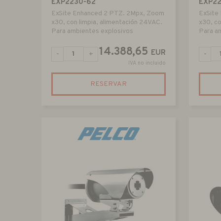
EXP2230-62
EXP2
ExSite Enhanced 2 PTZ. 2Mpx, Zoom
ExSite
x30, con limpia, alimentación 24VAC.
x30, co
Para ambientes explosivos
Para a
14.388,65
EUR
-
+
-
IVA no incluido
RESERVAR