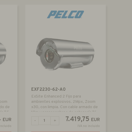
EXF2230-62-A0
ExSite Enhanced 2 Fijo para
Zoom
ambientes explosivos. 2Mpx, Zoom
ado de
x30, con limpia. Con cable armado de
ía T5
10m y prensaestopa de catagoría T6
4
7.419,75
EUR
EUR
-
+
incluido
IVA no incluido