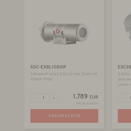
SGC-EXBL1080IP
EXC2
Cámara IP Atex 2.8 a 12 mm Zoom 3X
ExSite
1080P IP68
para a
Lente 
1.789
EUR
-
+
-
IVA no incluido
AÑADIR A CESTA