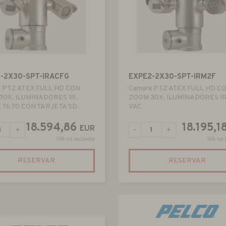
-2X30-SPT-IRACFG
EXPE2-2X30-SPT-IRM2F
a PTZ ATEX FULL HD CON
Camara PTZ ATEX FULL HD C
30X. ILUMINADORES IR.
ZOOM 30X. ILUMINADORES IR
 T6 70 CON TARJETA SD.
VAC
18.594,86
18.195,1
EUR
+
-
+
IVA no incluido
IVA no 
RESERVAR
RESERVAR