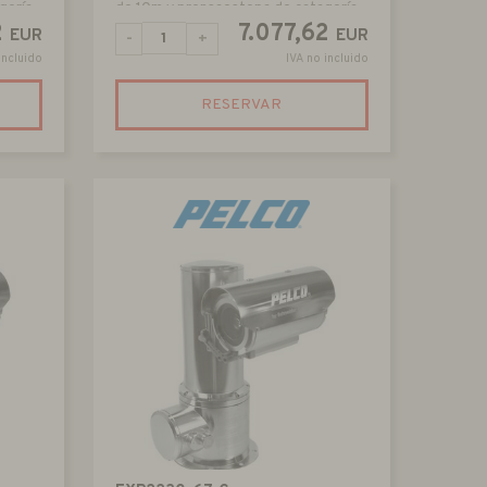
goría
de 10m y prensaestopa de catagoría
T6
2
7.077,62
EUR
EUR
-
+
incluido
IVA no incluido
RESERVAR