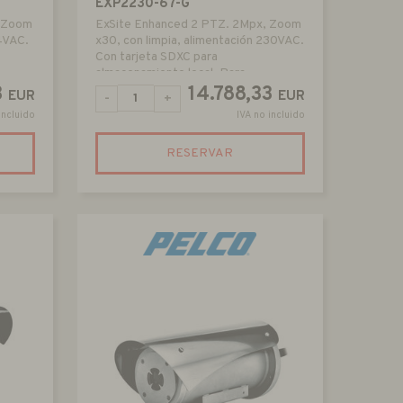
EXP2230-67-G
, Zoom
ExSite Enhanced 2 PTZ. 2Mpx, Zoom
24VAC.
x30, con limpia, alimentación 230VAC.
Con tarjeta SDXC para
almacenamiento local. Para
ambientes explosivos
3
14.788,33
EUR
EUR
-
+
incluido
IVA no incluido
RESERVAR