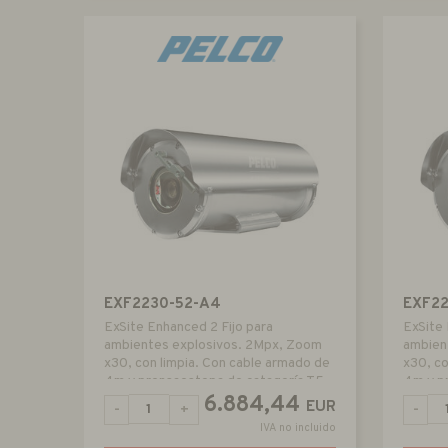
EXF2230-52-A4
EXF2
ExSite Enhanced 2 Fijo para
ExSite 
ambientes explosivos. 2Mpx, Zoom
ambien
x30, con limpia. Con cable armado de
x30, co
4m y prensaestopa de catagoría T5
4m y p
6.884,44
EUR
-
+
-
IVA no incluido