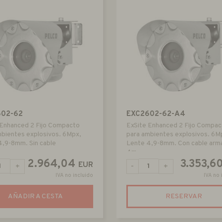
602-62
EXC2602-62-A4
 Enhanced 2 Fijo Compacto
ExSite Enhanced 2 Fijo Compac
mbientes explosivos. 6Mpx,
para ambientes explosivos. 6M
4,9-8mm. Sin cable
Lente 4,9-8mm. Con cable arm
4m
2.964,04
3.353,6
EUR
+
-
+
IVA no incluido
IVA no 
AÑADIR A CESTA
RESERVAR