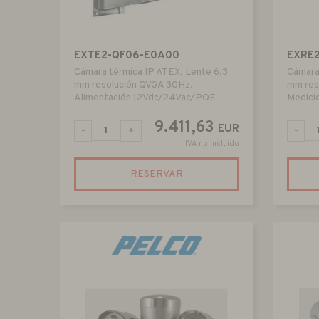
EXTE2-QF06-E0A00
EXRE
Cámara térmica IP ATEX. Lente 6,3
Cámara
mm resolución QVGA 30Hz.
mm res
Alimentación 12Vdc/24Vac/POE
Medici
9.411,63
EUR
-
+
-
IVA no incluido
RESERVAR