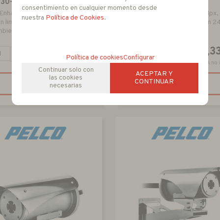
230-67
EXP2230-62-G
consentimiento en cualquier momento desde
 Enhanced 2 PTZ. 2Mpx, Zoom
ExSite Enhanced 2 PTZ. 2Mpx
nuestra
Política de Cookies
.
n limpia, alimentación 230VAC.
x30, con limpia, alimentación 
mbientes explosivos
Con tarjeta SDXC para
almacenamiento local. Para
ambientes explosivos
14.388,65
14.788,3
EUR
+
-
+
Política de cookies
Configurar
IVA no incluido
IVA no 
Continuar solo con
ACEPTAR Y
las cookies
CONTINUAR
RESERVAR
RESERVAR
necesarias