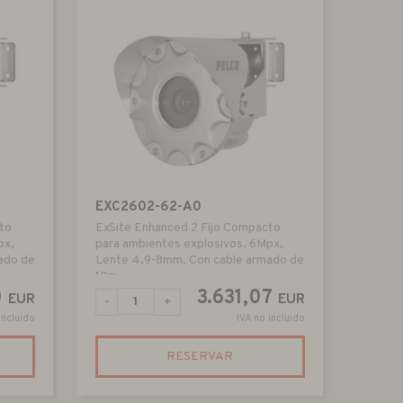
EXC2602-62-A0
to
ExSite Enhanced 2 Fijo Compacto
px,
para ambientes explosivos. 6Mpx,
ado de
Lente 4,9-8mm. Con cable armado de
10m
0
3.631,07
EUR
EUR
-
+
incluido
IVA no incluido
RESERVAR