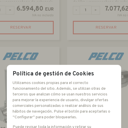
m y prensaestopa de catagoría
de 10m y prensaestopa de cata
T5
6.594,80
7.077,6
EUR
+
-
+
IVA no incluido
IVA no 
RESERVAR
RESERVAR
Política de gestión de Cookies
Utilizamos cookies propias para el correcto
funcionamiento del sitio. Además, se utilizan otras de
terceros que analizan cómo se usan nuestros servicios
para mejorar la experiencia de usuario, divulgar ofertas
comerciales personalizadas o realizar análisis de sus
hábitos de navegación. Pulse el botón para aceptarlas o
“Configurar” para poder bloquearlas.
Puede revisar toda la información y retirar su