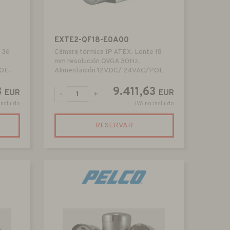
EXTE2-QF18-E0A00
 36
Cámara térmica IP ATEX. Lente 18
mm resolución QVGA 30Hz.
OE.
Alimentación 12VDC/ 24VAC/POE
3
9.411,63
EUR
EUR
-
+
incluido
IVA no incluido
RESERVAR