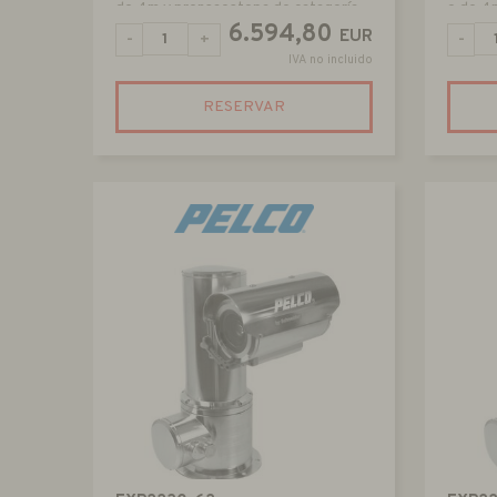
de 4m y prensaestopa de catagoría
o de 4
T5
T6
6.594,80
EUR
-
+
-
IVA no incluido
RESERVAR