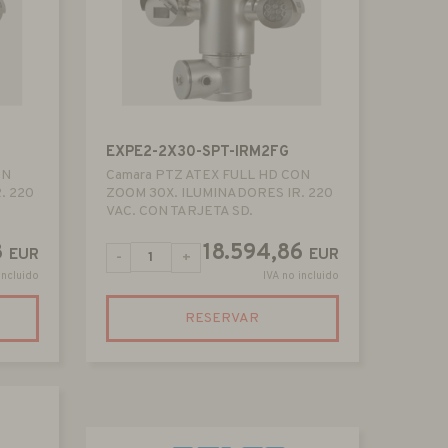
EXPE2-2X30-SPT-IRM2FG
ON
Camara PTZ ATEX FULL HD CON
. 220
ZOOM 30X. ILUMINADORES IR. 220
VAC. CON TARJETA SD.
8
18.594,86
EUR
EUR
-
+
incluido
IVA no incluido
RESERVAR