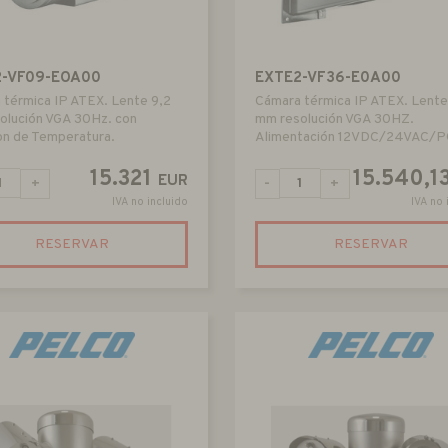
2-VF09-EOA00
EXTE2-VF36-E0A00
 térmica IP ATEX. Lente 9,2
Cámara térmica IP ATEX. Lente
olución VGA 30Hz. con
mm resolución VGA 30HZ.
on de Temperatura.
Alimentación 12VDC/24VAC/P
15.321
15.540,1
EUR
+
-
+
IVA no incluido
IVA no 
RESERVAR
RESERVAR