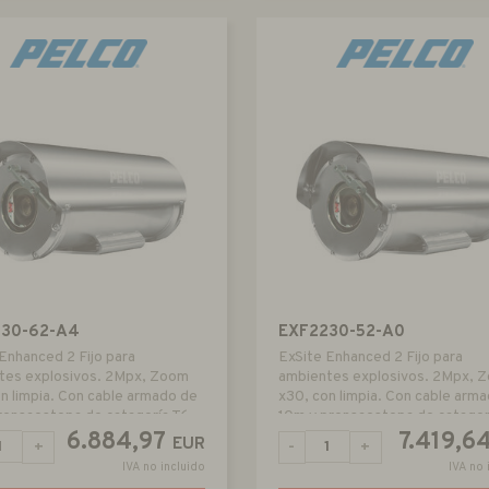
230-62-A4
EXF2230-52-A0
Enhanced 2 Fijo para
ExSite Enhanced 2 Fijo para
tes explosivos. 2Mpx, Zoom
ambientes explosivos. 2Mpx, 
n limpia. Con cable armado de
x30, con limpia. Con cable arm
rensaestopa de catagoría T6
10m y prensaestopa de catagor
6.884,97
7.419,6
EUR
+
-
+
IVA no incluido
IVA no 