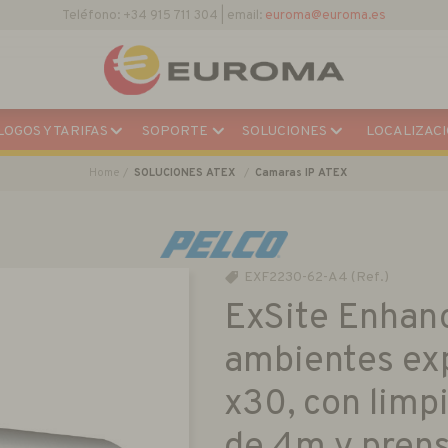
OGOS Y TARIFAS
SOPORTE
SOLUCIONES
LOCALIZACI
Home
SOLUCIONES ATEX
Camaras IP ATEX
EXF2230-62-A4 (Ref.)
ExSite Enhanc
ambientes ex
x30, con limp
de 4m y prens