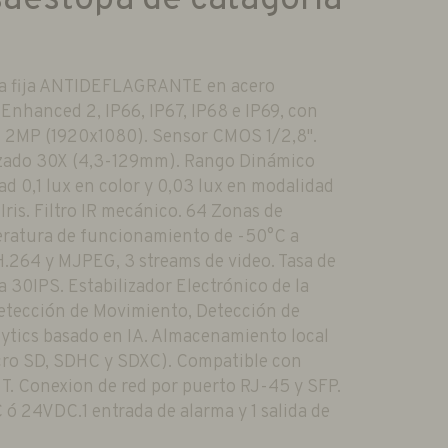
ra fija ANTIDEFLAGRANTE en acero
 Enhanced 2, IP66, IP67, IP68 e IP69, con
n 2MP (1920x1080). Sensor CMOS 1/2,8".
izado 30X (4,3-129mm). Rango Dinámico
d 0,1 lux en color y 0,03 lux en modalidad
ris. Filtro IR mecánico. 64 Zonas de
eratura de funcionamiento de -50°C a
.264 y MJPEG, 3 streams de video. Tasa de
30IPS. Estabilizador Electrónico de la
Detección de Movimiento, Detección de
ytics basado en IA. Almacenamiento local
icro SD, SDHC y SDXC). Compatible con
y T. Conexion de red por puerto RJ-45 y SFP.
 24VDC.1 entrada de alarma y 1 salida de