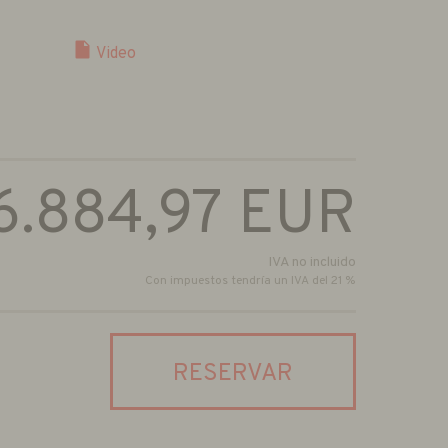
Video
6.884,97
EUR
IVA no incluido
Con impuestos tendría un IVA del 21 %
RESERVAR