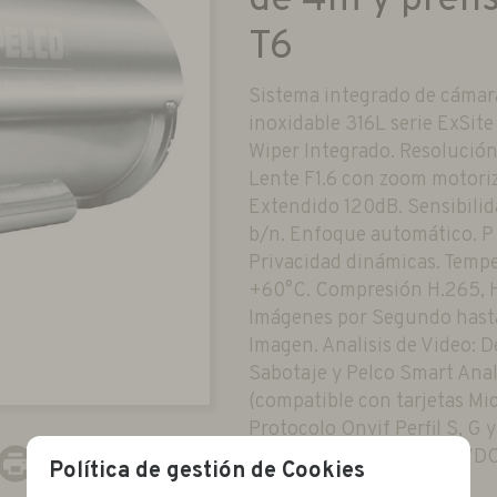
T6
Sistema integrado de cáma
inoxidable 316L serie ExSite
Wiper Integrado. Resolució
Lente F1.6 con zoom motor
Extendido 120dB. Sensibilida
b/n. Enfoque automático. P I
Privacidad dinámicas. Temp
+60°C. Compresión H.265, H
Imágenes por Segundo hasta 
Imagen. Analisis de Video: 
Sabotaje y Pelco Smart Anal
(compatible con tarjetas M
Protocolo Onvif Perfil S, G 
Alimentación 24VAC, 12VDC ó
Política de gestión de Cookies
relé