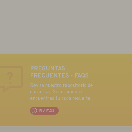
PREGUNTAS
FRECUENTES - FAQS
Revisa nuestro repositorio de
consultas. Seguramente
encuentres tu duda resuelta
IR A FAQS