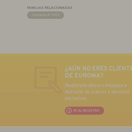
FAMILIAS RELACIONADAS
Camaras IP ATEX
¿AÚN NO ERES CLIENT
DE EUROMA?
Regístrate ahora y empieza a
disfrutar de precios y servicios
exclusivos
IR AL REGISTRO