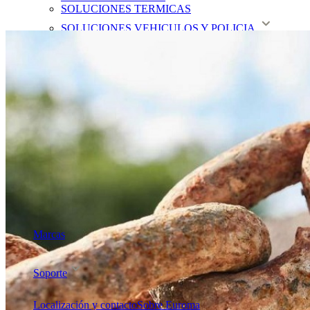
SOLUCIONES TERMICAS
SOLUCIONES VEHICULOS Y POLICIA
CAMARAS ESPECIALES
POSICIONADORES GRAN DISTANCIA
CCTV IP
CCTV ANALOGICO
GRABACIÓN DE VIDEO
ANALISIS DE VIDEO
SWITCHES Y COMUNICACIONES
CONTROL DE ACCESO Y HORARIO
ALARMAS E INTRUSIÓN
ACCESORIOS IP Y CCTV
Marcas
Catálogos y Tarifas
Soporte
Soluciones
Localización y contacto
Sobre Euroma