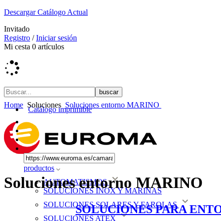
BIG DATA y AI al Servicio de la Seguridad
Invitado
Registro
/
Iniciar sesión
Mi cesta
0
artículos
Home
Soluciones
Soluciones entorno MARINO
Catálogo imprimible
productos
Soluciones entorno MARINO
AUTOMATISMOS
SOLUCIONES INOX Y MARINAS
SOLUCIONES SOLARES Y FAROLAS
SOLUCIONES PARA ENT
SOLUCIONES ATEX