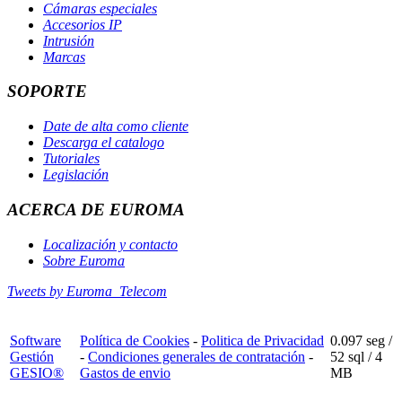
Cámaras especiales
Accesorios IP
Intrusión
Marcas
SOPORTE
Date de alta como cliente
Descarga el catalogo
Tutoriales
Legislación
ACERCA DE EUROMA
Localización y contacto
Sobre Euroma
Tweets by Euroma_Telecom
Software
Política de Cookies
-
Politica de Privacidad
0.097 seg /
Gestión
-
Condiciones generales de contratación
-
52 sql
/ 4
GESIO®
Gastos de envio
MB