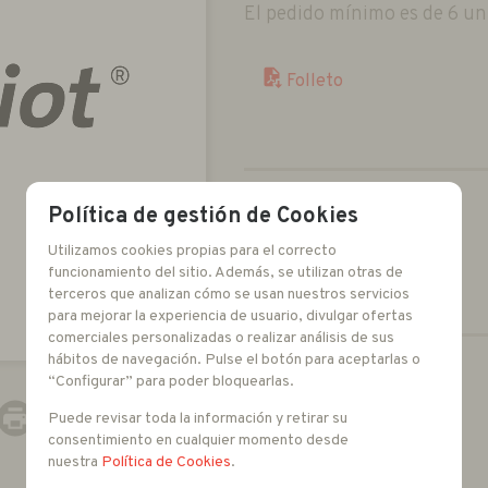
El pedido mínimo es de 6 uni
Folleto
Política de gestión de Cookies
Utilizamos cookies propias para el correcto
funcionamiento del sitio. Además, se utilizan otras de
terceros que analizan cómo se usan nuestros servicios
para mejorar la experiencia de usuario, divulgar ofertas
comerciales personalizadas o realizar análisis de sus
hábitos de navegación. Pulse el botón para aceptarlas o
“Configurar” para poder bloquearlas.
-
+
Puede revisar toda la información y retirar su
unidades
consentimiento en cualquier momento desde
nuestra
Política de Cookies
.