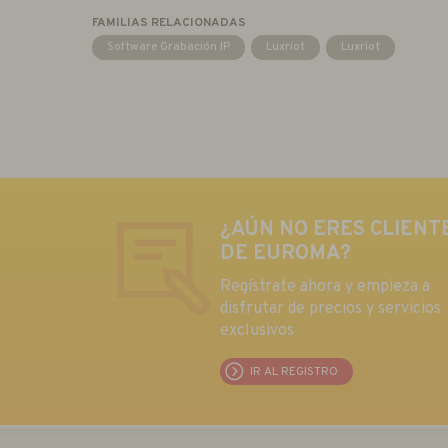
FAMILIAS RELACIONADAS
Software Grabación IP
Luxriot
Luxriot
¿AÚN NO ERES CLIENT
DE EUROMA?
Regístrate ahora y empieza a
disfrutar de precios y servicios
exclusivos
IR AL REGISTRO