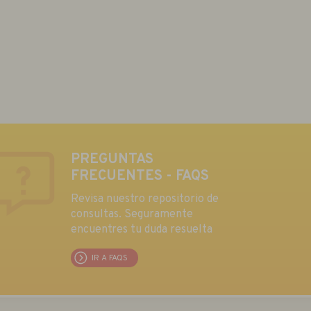
PREGUNTAS
FRECUENTES - FAQS
Revisa nuestro repositorio de
consultas. Seguramente
encuentres tu duda resuelta
IR A FAQS