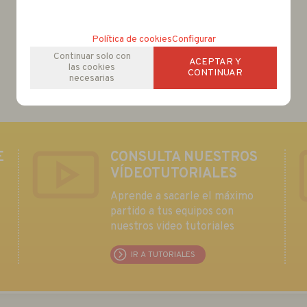
Política de cookies
Configurar
Continuar solo con
ACEPTAR Y
las cookies
CONTINUAR
necesarias
E
CONSULTA NUESTROS
VÍDEOTUTORIALES
Aprende a sacarle el máximo
partido a tus equipos con
nuestros video tutoriales
IR A TUTORIALES