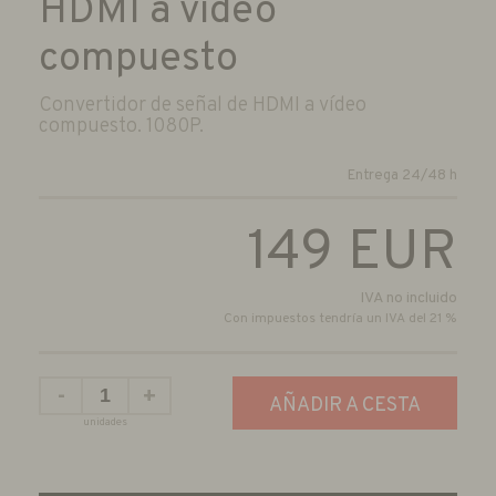
HDMI a vídeo
compuesto
Convertidor de señal de HDMI a vídeo
compuesto. 1080P.
Entrega 24/48 h
149
EUR
IVA no incluido
Con impuestos tendría un IVA del 21 %
-
+
AÑADIR A CESTA
unidades