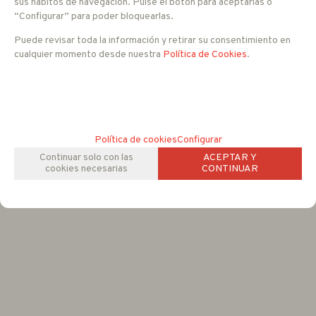
sus hábitos de navegación. Pulse el botón para aceptarlas o
Temperatura de almacenamiento
-20ºC a +85ºC
“Configurar” para poder bloquearlas.
Humedad
Hasta el 95%
Dimensiones
67 x 110 x 27 mm
Puede revisar toda la información y retirar su consentimiento en
Peso
180 g
cualquier momento desde nuestra
Política de Cookies
.
FAMILIAS RELACIONADAS
ACCESORIOS IP Y CCTV
Accesorios para Monitores
Política de cookies
Configurar
Continuar solo con las
ACEPTAR Y
cookies necesarias
CONTINUAR