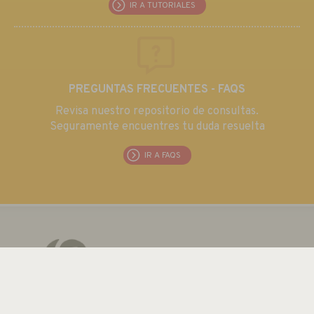
IR A TUTORIALES
PREGUNTAS FRECUENTES - FAQS
Revisa nuestro repositorio de consultas.
Seguramente encuentres tu duda resuelta
IR A FAQS
EUROMA TELECOM S.L.