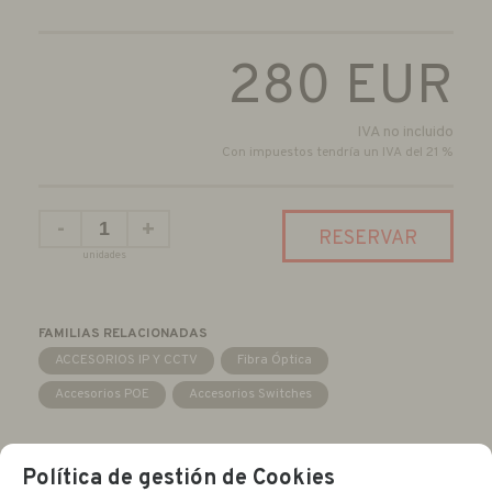
280
EUR
IVA no incluido
Con impuestos tendría un IVA del 21 %
-
+
RESERVAR
unidades
FAMILIAS RELACIONADAS
ACCESORIOS IP Y CCTV
Fibra Óptica
Accesorios POE
Accesorios Switches
Política de gestión de Cookies