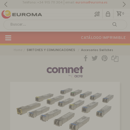
0
CATÁLOGO IMPRIMIBLE
Home
SWITCHES Y COMUNICACIONES
Accesorios Switches