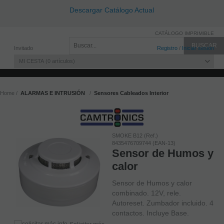
Descargar Catálogo Actual
CATÁLOGO IMPRIMIBLE
Invitado
Registro
/
Iniciar sesión
MI CESTA
0
artículos
Home
ALARMAS E INTRUSIÓN
Sensores Cableados Interior
SMOKE B12 (Ref.)
8435476709744 (EAN-13)
Sensor de Humos y
calor
Sensor de Humos y calor
combinado. 12V, rele.
Autoreset. Zumbador incluido. 4
contactos. Incluye Base.