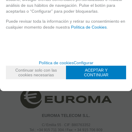
¿AÚN NO ERES CLIENTE DE EUROMA?
análisis de sus hábitos de navegación. Pulse el botón para
aceptarlas o “Configurar” para poder bloquearlas.
Regístrate ahora y empieza a disfrutar de precios y servicios exclusivos
Puede revisar toda la información y retirar su consentimiento en
Ir al registro
cualquier momento desde nuestra
Política de Cookies
.
CONSULTA NUESTROS VÍDEOTUTORIALES
Aprende a sacarle el máximo partido a tus equipos con nuestros video
tutoriales
Ir a tutoriales
PREGUNTAS FRECUENTES - FAQs
Política de cookies
Configurar
Revisa nuestro repositorio de consultas. Seguramente encuentres tu duda
Continuar solo con las
ACEPTAR Y
cookies necesarias
CONTINUAR
resuelta
Ir a faqs
EUROMA TELECOM S.L.
C/ Emilia 55 · CIF: B80763352
Tel.: +34 915 711 304 / Fax: + 34 915 706 809