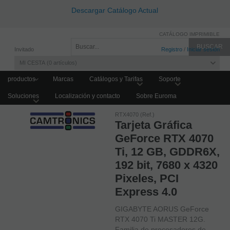
Descargar Catálogo Actual
CATÁLOGO IMPRIMIBLE
Invitado
Registro
/
Iniciar sesión
MI CESTA
0
artículos
productos
Marcas
Catálogos y Tarifas
Soporte
Soluciones
Localización y contacto
Sobre Euroma
Home
GRABACIÓN DE VIDEO
Grabadores NVR
Accesorios NVR
RTX4070 (Ref.)
Tarjeta Gráfica
GeForce RTX 4070
Ti, 12 GB, GDDR6X,
192 bit, 7680 x 4320
Pixeles, PCI
Express 4.0
GIGABYTE AORUS GeForce
RTX 4070 Ti MASTER 12G.
Familia de procesadores de