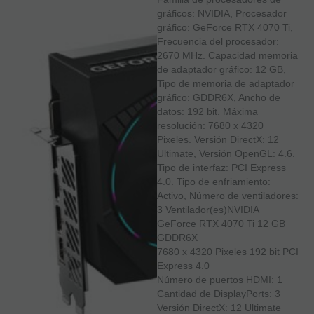
gráficos: NVIDIA, Procesador
gráfico: GeForce RTX 4070 Ti,
Frecuencia del procesador:
2670 MHz. Capacidad memoria
de adaptador gráfico: 12 GB,
Tipo de memoria de adaptador
gráfico: GDDR6X, Ancho de
datos: 192 bit. Máxima
resolución: 7680 x 4320
Pixeles. Versión DirectX: 12
Ultimate, Versión OpenGL: 4.6.
Tipo de interfaz: PCI Express
4.0. Tipo de enfriamiento:
Activo, Número de ventiladores:
3 Ventilador(es)NVIDIA
GeForce RTX 4070 Ti 12 GB
GDDR6X
7680 x 4320 Pixeles 192 bit PCI
Express 4.0
Número de puertos HDMI: 1
Cantidad de DisplayPorts: 3
Versión DirectX: 12 Ultimate