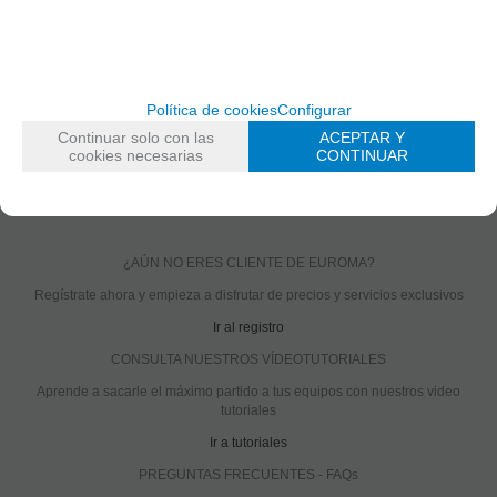
Accesorios NVR
Solicitar más info
Recomendar
Política de cookies
Configurar
Continuar solo con las
ACEPTAR Y
cookies necesarias
CONTINUAR
Valorar
Imprimir
¿AÚN NO ERES CLIENTE DE EUROMA?
Regístrate ahora y empieza a disfrutar de precios y servicios exclusivos
Ir al registro
CONSULTA NUESTROS VÍDEOTUTORIALES
Aprende a sacarle el máximo partido a tus equipos con nuestros video
tutoriales
Ir a tutoriales
PREGUNTAS FRECUENTES - FAQs