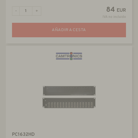
84
EUR
-
+
IVA no incluido
AÑADIR A CESTA
PC1632HD