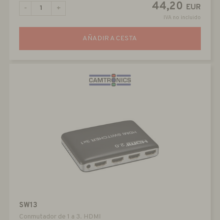
44,20
EUR
-
+
IVA no incluido
AÑADIR A CESTA
SW13
Conmutador de 1 a 3. HDMI