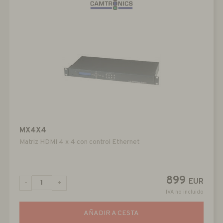
MX4X4
Matriz HDMI 4 x 4 con control Ethernet
899
EUR
-
+
IVA no incluido
AÑADIR A CESTA