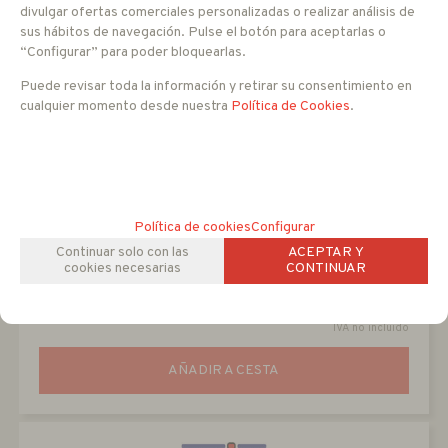
divulgar ofertas comerciales personalizadas o realizar análisis de
sus hábitos de navegación. Pulse el botón para aceptarlas o
“Configurar” para poder bloquearlas.
Puede revisar toda la información y retirar su consentimiento en
cualquier momento desde nuestra
Política de Cookies
.
PC816HD
Política de cookies
Configurar
Vídeo distribuidor de 8 entradas 16 salidas
Continuar solo con las
ACEPTAR Y
cookies necesarias
CONTINUAR
299
EUR
-
+
IVA no incluido
AÑADIR A CESTA