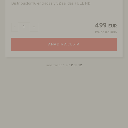
Distribuidor 16 entradas y 32 salidas FULL HD
499
EUR
-
+
IVA no incluido
AÑADIR A CESTA
mostrando
1
al
12
de
12