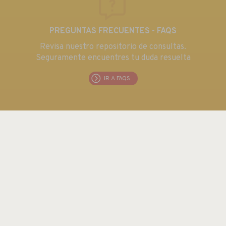
PREGUNTAS FRECUENTES - FAQS
Revisa nuestro repositorio de consultas.
Seguramente encuentres tu duda resuelta
IR A FAQS
EUROMA TELECOM S.L.
C/ Emilia 55 · CIF: B80763352
Tel.: +34 915 711 304 / Fax: + 34 915 706 809
Email:
euroma@euroma.es