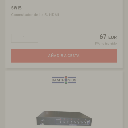
SW15
Conmutador de 1 a 5. HDMI
67
EUR
-
+
IVA no incluido
AÑADIR A CESTA