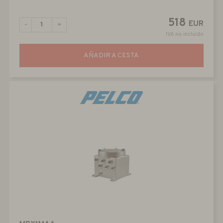
518
EUR
-
+
IVA no incluido
AÑADIR A CESTA