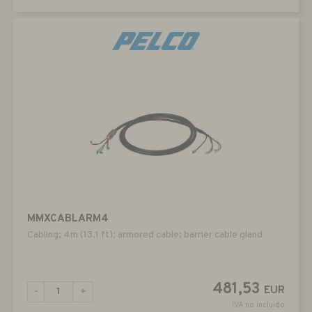
MMXCABLARM4
Cabling; 4m (13.1 ft); armored cable; barrier cable gland
481,53
EUR
-
+
IVA no incluido