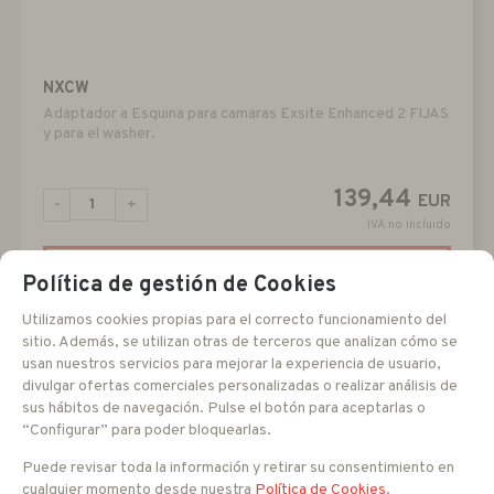
NXCW
Adaptador a Esquina para camaras Exsite Enhanced 2 FIJAS
y para el washer.
139,44
EUR
-
+
IVA no incluido
RESERVAR
Política de gestión de Cookies
Utilizamos cookies propias para el correcto funcionamiento del
sitio. Además, se utilizan otras de terceros que analizan cómo se
usan nuestros servicios para mejorar la experiencia de usuario,
divulgar ofertas comerciales personalizadas o realizar análisis de
sus hábitos de navegación. Pulse el botón para aceptarlas o
“Configurar” para poder bloquearlas.
Puede revisar toda la información y retirar su consentimiento en
cualquier momento desde nuestra
Política de Cookies
.