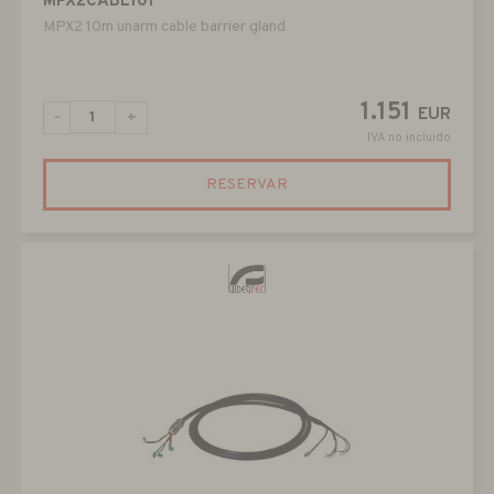
MPX2CABL101
MPX2 10m unarm cable barrier gland
1.151
EUR
-
+
IVA no incluido
RESERVAR