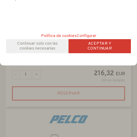
Política de cookies
Configurar
NXFWBT
Continuar solo con las
ACEPTAR Y
cookies necesarias
CONTINUAR
Elevador vertical de 124 mm para camaras Exsite Enhanced
2 FIJAS ( No PTZ).
216,32
EUR
-
+
IVA no incluido
RESERVAR