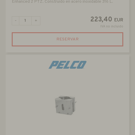
Enhanced 2 PTZ. Construido en acero inoxidable 316 L.
223,40
EUR
-
+
IVA no incluido
RESERVAR